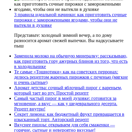
3 правила идеальной начинки: как приготовить сочные
пирожки с замороженными ягодами, чтобы они не
вытекли в духовке
Представьте: холодный зимний вечер, а по дому
разносится аромат свежей выпечки. Вы надкусываете
пыш
Заменила молоко на обычную минералку: рассказываю,
как приготовить гору ажурных блинов из того, что есть
в холодильнике
Те самые «Тошнотики» как на советских перронах:
делюсь рецептом жареных пирожков с печенью (мягкие
и очень сытные)
Аромат детства: сочный яблочный пирог с вареньем,
который тает во рту. Простой рецепт
Самый частый пирог в моей духовке: готовится за
мгновение, а вкус — как у шедеврального десерта.
Рецепт внутри!
Секрет лимона: как бюджетный фрукт превращается в
изысканный торт. Авторский рецепт
Вкуснее пиццы: открываем для себя смаженки —
горячие, сытные и невероятно вкусные!