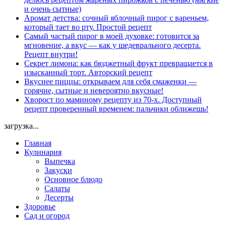
и очень сытные)
Аромат детства: сочный яблочный пирог с вареньем,
который тает во рту. Простой рецепт
Самый частый пирог в моей духовке: готовится за
мгновение, а вкус — как у шедеврального десерта.
Рецепт внутри!
Секрет лимона: как бюджетный фрукт превращается в
изысканный торт. Авторский рецепт
Вкуснее пиццы: открываем для себя смаженки —
горячие, сытные и невероятно вкусные!
Хворост по маминому рецепту из 70-х. Доступный
рецепт проверенный временем: пальчики оближешь!
загрузка...
Главная
Кулинария
Выпечка
Закуски
Основное блюдо
Салаты
Десерты
Здоровье
Сад и огород