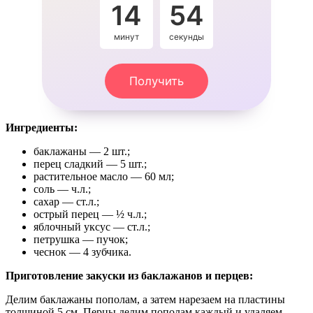
14
53
минут
секунды
Получить
Ингредиенты:
баклажаны — 2 шт.;
перец сладкий — 5 шт.;
растительное масло — 60 мл;
соль — ч.л.;
сахар — ст.л.;
острый перец — ½ ч.л.;
яблочный уксус — ст.л.;
петрушка — пучок;
чеснок — 4 зубчика.
Приготовление закуски из баклажанов и перцев:
Делим баклажаны пополам, а затем нарезаем на пластины
толщиной 5 см. Перцы делим пополам каждый и удаляем