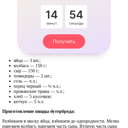
14
54
минут
секунды
Получить
яйца — 3 шт.;
колбаса — 150 г;
сыр — 150 г;
помидоры — 2 шт.;
соль — ч.л.;
перец черный — ⅓ ч.л.;
прованские травы — ч.л.;
хлеб — 5 кусочков;
кетчуп — 5 ч.л.
Приготовление пиццы-бутерброда:
Разбиваем в миску яйца, взбиваем до однородности. Мелко
нарезаем колбасу, нарезаем часть сыра. Вторую часть сыра