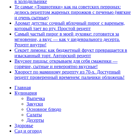
в холодильнике
Те самые «Тошнотики» как на советских перронах:
делюсь рецептом жареных пирожков с печенью (мягкие
и очень сытные)
Аромат детства: сочный яблочный пирог с вареньем,
который тает во рту. Простой рецепт
Самый частый пирог в моей духовке: готовится за
мгновение, а вкус — как у шедеврального десерта.
Рецепт внутри!
Секрет лимона: как бюджетный фрукт превращается в
изысканный торт. Авторский рецепт
Вкуснее пиццы: открываем для себя смаженки —
горячие, сытные и невероятно вкусные!
Хворост по маминому рецепту из 70-х. Доступный
рецепт проверенный временем: пальчики оближешь!
Главная
Кулинария
Выпечка
Закуски
Основное блюдо
Салаты
Десерты
Здоровье
Сад и огород