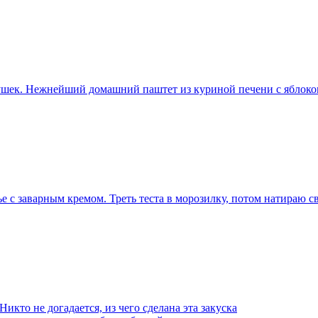
ушек. Нежнейший домашний паштет из куриной печени с яблоко
ье с заварным кремом. Треть теста в морозилку, потом натираю 
икто не догадается, из чего сделана эта закуска