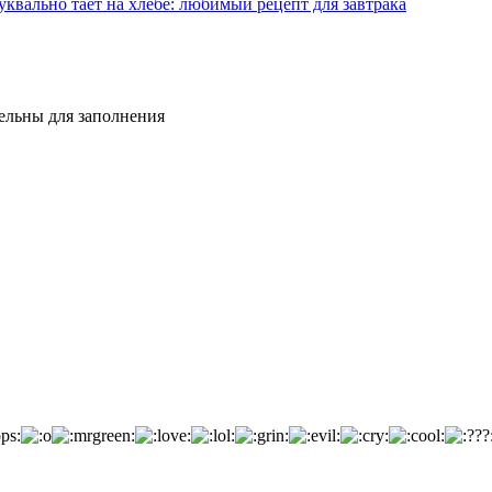
квально тает на хлебе: любимый рецепт для завтрака
тельны для заполнения