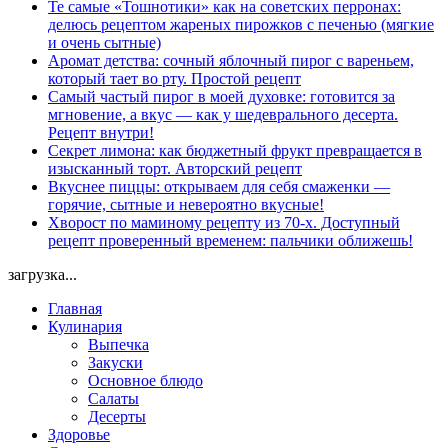
Те самые «Тошнотики» как на советских перронах:
делюсь рецептом жареных пирожков с печенью (мягкие
и очень сытные)
Аромат детства: сочный яблочный пирог с вареньем,
который тает во рту. Простой рецепт
Самый частый пирог в моей духовке: готовится за
мгновение, а вкус — как у шедеврального десерта.
Рецепт внутри!
Секрет лимона: как бюджетный фрукт превращается в
изысканный торт. Авторский рецепт
Вкуснее пиццы: открываем для себя смаженки —
горячие, сытные и невероятно вкусные!
Хворост по маминому рецепту из 70-х. Доступный
рецепт проверенный временем: пальчики оближешь!
загрузка...
Главная
Кулинария
Выпечка
Закуски
Основное блюдо
Салаты
Десерты
Здоровье