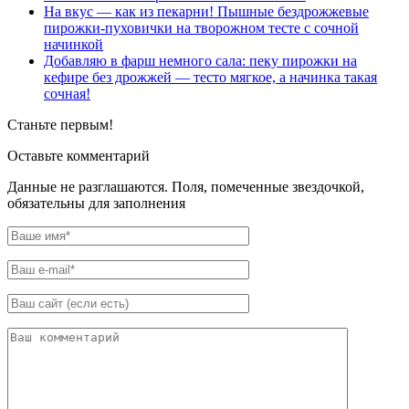
На вкус — как из пекарни! Пышные бездрожжевые
пирожки-пуховички на творожном тесте с сочной
начинкой
Добавляю в фарш немного сала: пеку пирожки на
кефире без дрожжей — тесто мягкое, а начинка такая
сочная!
Станьте первым!
Оставьте комментарий
Данные не разглашаются. Поля, помеченные звездочкой,
обязательны для заполнения