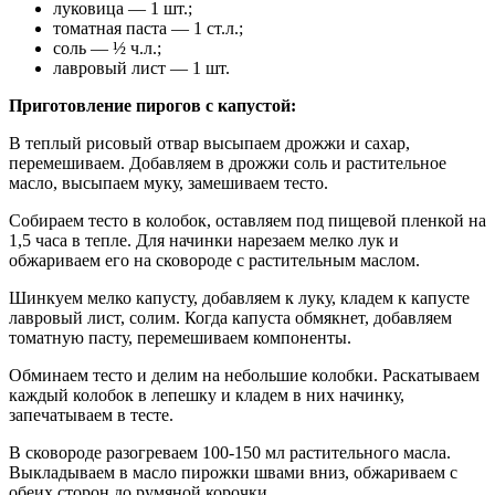
луковица — 1 шт.;
томатная паста — 1 ст.л.;
соль — ½ ч.л.;
лавровый лист — 1 шт.
Приготовление пирогов с капустой:
В теплый рисовый отвар высыпаем дрожжи и сахар,
перемешиваем. Добавляем в дрожжи соль и растительное
масло, высыпаем муку, замешиваем тесто.
Собираем тесто в колобок, оставляем под пищевой пленкой на
1,5 часа в тепле. Для начинки нарезаем мелко лук и
обжариваем его на сковороде с растительным маслом.
Шинкуем мелко капусту, добавляем к луку, кладем к капусте
лавровый лист, солим. Когда капуста обмякнет, добавляем
томатную пасту, перемешиваем компоненты.
Обминаем тесто и делим на небольшие колобки. Раскатываем
каждый колобок в лепешку и кладем в них начинку,
запечатываем в тесте.
В сковороде разогреваем 100-150 мл растительного масла.
Выкладываем в масло пирожки швами вниз, обжариваем с
обеих сторон до румяной корочки.