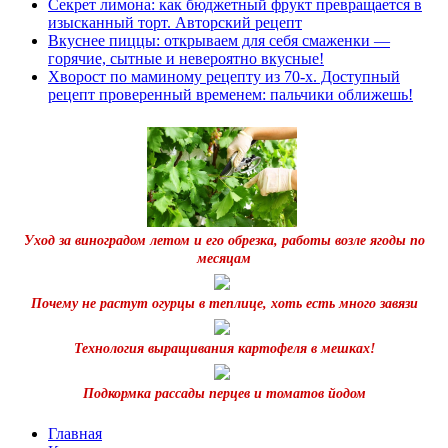
Секрет лимона: как бюджетный фрукт превращается в
изысканный торт. Авторский рецепт
Вкуснее пиццы: открываем для себя смаженки —
горячие, сытные и невероятно вкусные!
Хворост по маминому рецепту из 70-х. Доступный
рецепт проверенный временем: пальчики оближешь!
Уход за виноградом летом и его обрезка, работы возле ягоды по
месяцам
Почему не растут огурцы в теплице, хоть есть много завязи
Технология выращивания картофеля в мешках!
Подкормка рассады перцев и томатов йодом
Главная