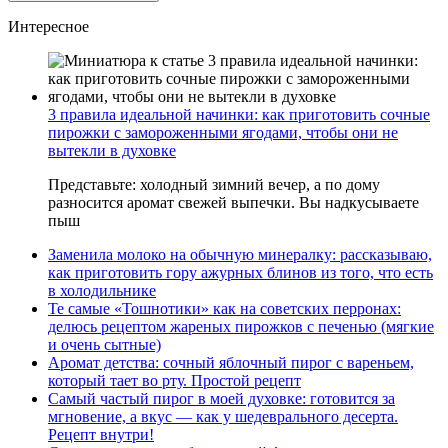
Интересное
3 правила идеальной начинки: как приготовить сочные
пирожки с замороженными ягодами, чтобы они не
вытекли в духовке
Представьте: холодный зимний вечер, а по дому
разносится аромат свежей выпечки. Вы надкусываете
пыш
Заменила молоко на обычную минералку: рассказываю,
как приготовить гору ажурных блинов из того, что есть
в холодильнике
Те самые «Тошнотики» как на советских перронах:
делюсь рецептом жареных пирожков с печенью (мягкие
и очень сытные)
Аромат детства: сочный яблочный пирог с вареньем,
который тает во рту. Простой рецепт
Самый частый пирог в моей духовке: готовится за
мгновение, а вкус — как у шедеврального десерта.
Рецепт внутри!