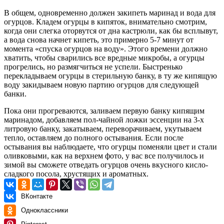
В общем, одновременно должен закипеть маринад и вода для
огурцов. Кладем огурцы в кипяток, внимательно смотрим,
когда они слегка оторвутся от дна кастрюли, как бы всплывут,
а вода снова начнет кипеть, это примерно 5-7 минут от
момента «спуска огурцов на воду». Этого времени должно
хватить, чтобы сварились все вредные микробы, а огурцы
прогрелись, но размягчиться не успели. Быстренько
перекладываем огурцы в стерильную банку, в ту же кипящую
воду закидываем новую партию огурцов для следующей
банки.
Пока они прогреваются, заливаем первую банку кипящим
маринадом, добавляем пол-чайной ложки эссенции на 3-х
литровую банку, закатываем, переворачиваем, укутываем
тепло, оставляем до полного остывания. Если после
остывания вы наблюдаете, что огурцы поменяли цвет и стали
оливковыми, как на верхнем фото, у вас все получилось и
зимой вы сможете отведать огурцов очень вкусного кисло-
сладкого посола, хрустящих и ароматных.
ВКонтакте
Одноклассники