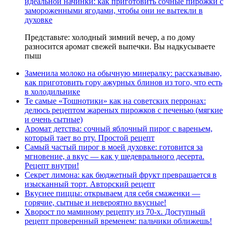
идеальной начинки: как приготовить сочные пирожки с
замороженными ягодами, чтобы они не вытекли в
духовке
Представьте: холодный зимний вечер, а по дому
разносится аромат свежей выпечки. Вы надкусываете
пыш
Заменила молоко на обычную минералку: рассказываю,
как приготовить гору ажурных блинов из того, что есть
в холодильнике
Те самые «Тошнотики» как на советских перронах:
делюсь рецептом жареных пирожков с печенью (мягкие
и очень сытные)
Аромат детства: сочный яблочный пирог с вареньем,
который тает во рту. Простой рецепт
Самый частый пирог в моей духовке: готовится за
мгновение, а вкус — как у шедеврального десерта.
Рецепт внутри!
Секрет лимона: как бюджетный фрукт превращается в
изысканный торт. Авторский рецепт
Вкуснее пиццы: открываем для себя смаженки —
горячие, сытные и невероятно вкусные!
Хворост по маминому рецепту из 70-х. Доступный
рецепт проверенный временем: пальчики оближешь!