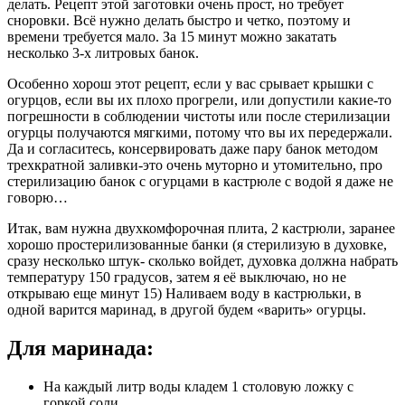
делать. Рецепт этой заготовки очень прост, но требует
сноровки. Всё нужно делать быстро и четко, поэтому и
времени требуется мало. За 15 минут можно закатать
несколько 3-х литровых банок.
Особенно хорош этот рецепт, если у вас срывает крышки с
огурцов, если вы их плохо прогрели, или допустили какие-то
погрешности в соблюдении чистоты или после стерилизации
огурцы получаются мягкими, потому что вы их передержали.
Да и согласитесь, консервировать даже пару банок методом
трехкратной заливки-это очень муторно и утомительно, про
стерилизацию банок с огурцами в кастрюле с водой я даже не
говорю…
Итак, вам нужна двухкомфорочная плита, 2 кастрюли, заранее
хорошо простерилизованные банки (я стерилизую в духовке,
сразу несколько штук- сколько войдет, духовка должна набрать
температуру 150 градусов, затем я её выключаю, но не
открываю еще минут 15) Наливаем воду в кастрюльки, в
одной варится маринад, в другой будем «варить» огурцы.
Для маринада:
На каждый литр воды кладем 1 столовую ложку с
горкой соли,