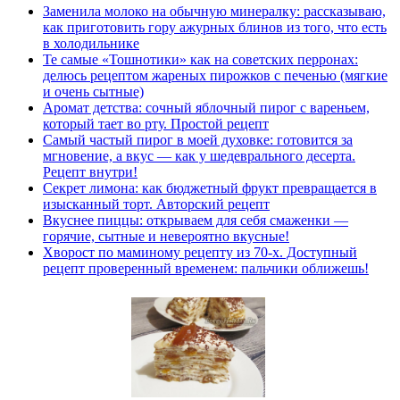
Заменила молоко на обычную минералку: рассказываю,
как приготовить гору ажурных блинов из того, что есть
в холодильнике
Те самые «Тошнотики» как на советских перронах:
делюсь рецептом жареных пирожков с печенью (мягкие
и очень сытные)
Аромат детства: сочный яблочный пирог с вареньем,
который тает во рту. Простой рецепт
Самый частый пирог в моей духовке: готовится за
мгновение, а вкус — как у шедеврального десерта.
Рецепт внутри!
Секрет лимона: как бюджетный фрукт превращается в
изысканный торт. Авторский рецепт
Вкуснее пиццы: открываем для себя смаженки —
горячие, сытные и невероятно вкусные!
Хворост по маминому рецепту из 70-х. Доступный
рецепт проверенный временем: пальчики оближешь!