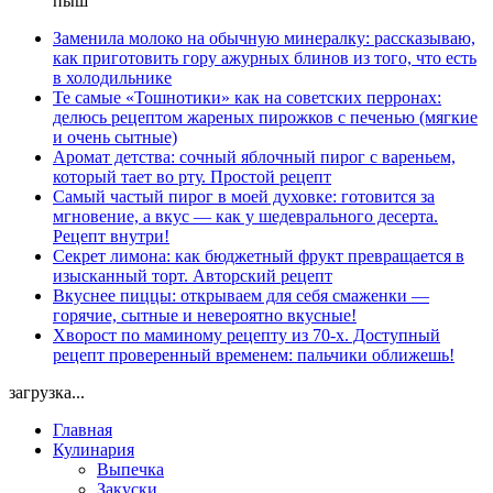
пыш
Заменила молоко на обычную минералку: рассказываю,
как приготовить гору ажурных блинов из того, что есть
в холодильнике
Те самые «Тошнотики» как на советских перронах:
делюсь рецептом жареных пирожков с печенью (мягкие
и очень сытные)
Аромат детства: сочный яблочный пирог с вареньем,
который тает во рту. Простой рецепт
Самый частый пирог в моей духовке: готовится за
мгновение, а вкус — как у шедеврального десерта.
Рецепт внутри!
Секрет лимона: как бюджетный фрукт превращается в
изысканный торт. Авторский рецепт
Вкуснее пиццы: открываем для себя смаженки —
горячие, сытные и невероятно вкусные!
Хворост по маминому рецепту из 70-х. Доступный
рецепт проверенный временем: пальчики оближешь!
загрузка...
Главная
Кулинария
Выпечка
Закуски