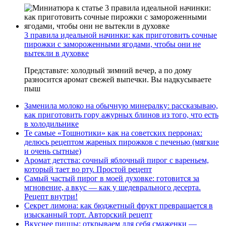
3 правила идеальной начинки: как приготовить сочные
пирожки с замороженными ягодами, чтобы они не
вытекли в духовке
Представьте: холодный зимний вечер, а по дому
разносится аромат свежей выпечки. Вы надкусываете
пыш
Заменила молоко на обычную минералку: рассказываю,
как приготовить гору ажурных блинов из того, что есть
в холодильнике
Те самые «Тошнотики» как на советских перронах:
делюсь рецептом жареных пирожков с печенью (мягкие
и очень сытные)
Аромат детства: сочный яблочный пирог с вареньем,
который тает во рту. Простой рецепт
Самый частый пирог в моей духовке: готовится за
мгновение, а вкус — как у шедеврального десерта.
Рецепт внутри!
Секрет лимона: как бюджетный фрукт превращается в
изысканный торт. Авторский рецепт
Вкуснее пиццы: открываем для себя смаженки —