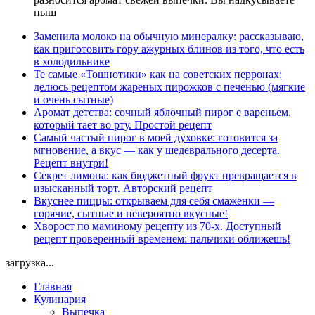
пыш
Заменила молоко на обычную минералку: рассказываю,
как приготовить гору ажурных блинов из того, что есть
в холодильнике
Те самые «Тошнотики» как на советских перронах:
делюсь рецептом жареных пирожков с печенью (мягкие
и очень сытные)
Аромат детства: сочный яблочный пирог с вареньем,
который тает во рту. Простой рецепт
Самый частый пирог в моей духовке: готовится за
мгновение, а вкус — как у шедеврального десерта.
Рецепт внутри!
Секрет лимона: как бюджетный фрукт превращается в
изысканный торт. Авторский рецепт
Вкуснее пиццы: открываем для себя смаженки —
горячие, сытные и невероятно вкусные!
Хворост по маминому рецепту из 70-х. Доступный
рецепт проверенный временем: пальчики оближешь!
загрузка...
Главная
Кулинария
Выпечка