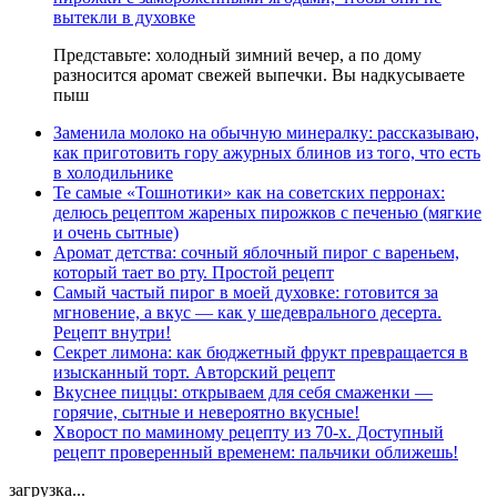
вытекли в духовке
Представьте: холодный зимний вечер, а по дому
разносится аромат свежей выпечки. Вы надкусываете
пыш
Заменила молоко на обычную минералку: рассказываю,
как приготовить гору ажурных блинов из того, что есть
в холодильнике
Те самые «Тошнотики» как на советских перронах:
делюсь рецептом жареных пирожков с печенью (мягкие
и очень сытные)
Аромат детства: сочный яблочный пирог с вареньем,
который тает во рту. Простой рецепт
Самый частый пирог в моей духовке: готовится за
мгновение, а вкус — как у шедеврального десерта.
Рецепт внутри!
Секрет лимона: как бюджетный фрукт превращается в
изысканный торт. Авторский рецепт
Вкуснее пиццы: открываем для себя смаженки —
горячие, сытные и невероятно вкусные!
Хворост по маминому рецепту из 70-х. Доступный
рецепт проверенный временем: пальчики оближешь!
загрузка...