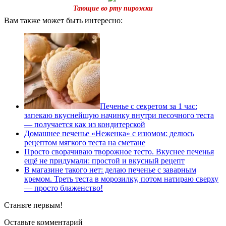
Тающие во рту пирожки
Вам также может быть интересно:
Печенье с секретом за 1 час:
запекаю вкуснейшую начинку внутри песочного теста
— получается как из кондитерской
Домашнее печенье «Неженка» с изюмом: делюсь
рецептом мягкого теста на сметане
Просто сворачиваю творожное тесто. Вкуснее печенья
ещё не придумали: простой и вкусный рецепт
В магазине такого нет: делаю печенье с заварным
кремом. Треть теста в морозилку, потом натираю сверху
— просто блаженство!
Станьте первым!
Оставьте комментарий