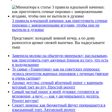
3 правила идеальной начинки: как приготовить сочные
пирожки с замороженными ягодами, чтобы они не
вытекли в духовке
Представьте: холодный зимний вечер, а по дому
разносится аромат свежей выпечки. Вы надкусываете
пыш
Заменила молоко на обычную минералку: рассказываю,
как приготовить гору ажурных блинов из того, что есть
в холодильнике
Те самые «Тошнотики» как на советских перронах:
делюсь рецептом жареных пирожков с печенью (мягкие
и очень сытные)
Аромат детства: сочный яблочный пирог с вареньем,
который тает во рту. Простой рецепт
Самый частый пирог в моей духовке: готовится за
мгновение, а вкус — как у шедеврального десерта.
Рецепт внутри!
Секрет лимона: как бюджетный фрукт превращается в
изысканный торт. Авторский рецепт