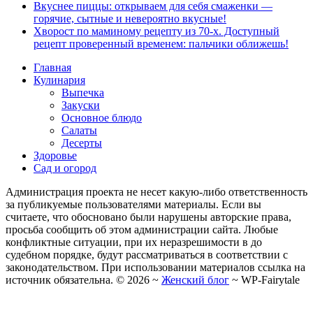
Вкуснее пиццы: открываем для себя смаженки —
горячие, сытные и невероятно вкусные!
Хворост по маминому рецепту из 70-х. Доступный
рецепт проверенный временем: пальчики оближешь!
Главная
Кулинария
Выпечка
Закуски
Основное блюдо
Салаты
Десерты
Здоровье
Сад и огород
Администрация проекта не несет какую-либо ответственность
за публикуемые пользователями материалы. Если вы
считаете, что обосновано были нарушены авторские права,
просьба сообщить об этом администрации сайта. Любые
конфликтные ситуации, при их неразрешимости в до
судебном порядке, будут рассматриваться в соответствии с
законодательством. При использовании материалов ссылка на
источник обязательна. ©
2026
~
Женский блог
~
WP-Fairytale