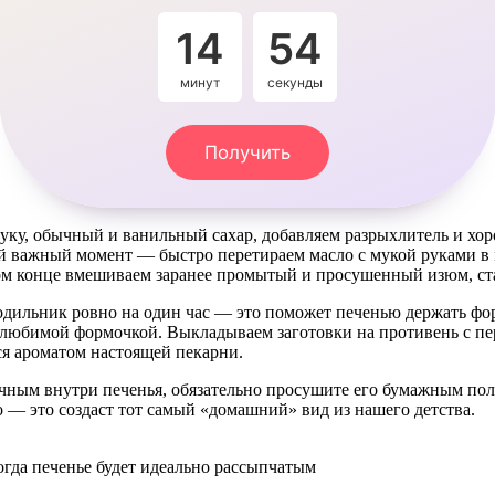
14
53
минут
секунды
Получить
муку, обычный и ванильный сахар, добавляем разрыхлитель и х
ый важный момент — быстро перетираем масло с мукой руками в
мом конце вмешиваем заранее промытый и просушенный изюм, ста
лодильник ровно на один час — это поможет печенью держать ф
юбимой формочкой. Выкладываем заготовки на противень с перг
я ароматом настоящей пекарни.
чным внутри печенья, обязательно просушите его бумажным пол
о — это создаст тот самый «домашний» вид из нашего детства.
тогда печенье будет идеально рассыпчатым