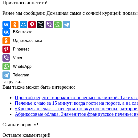
Приятного аппетита!
Ранее мы сообщали:
Домашняя самса с сочной курицей: показы
ВКонтакте
Одноклассники
Pinterest
Viber
WhatsApp
Telegram
загрузка...
Вам также может быть интересно:
Простой рецепт творожного печенья с начинкой. Таких в
Печенье к чаю за 15 минут: когда гости на пороге, а на сл
«Крылья ангела» — невероятно вкусное печенье, которое 
Абрикосовые облака. Знаменитое французское печенье: в
Станьте первым!
Оставьте комментарий