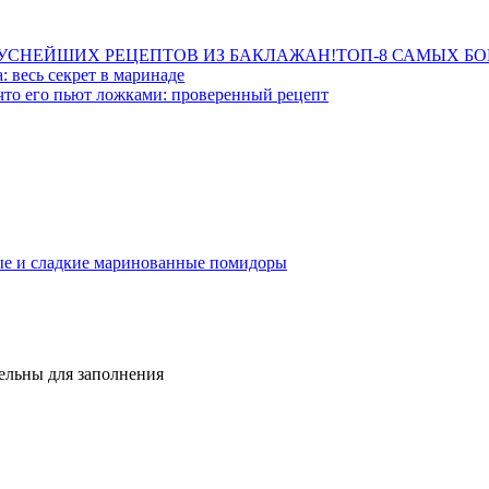
ТОП-8 САМЫХ Б
 весь секрет в маринаде
что его пьют ложками: проверенный рецепт
ые и сладкие маринованные помидоры
тельны для заполнения