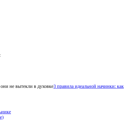
3 правила идеальной начинки: как
ьнике
е)