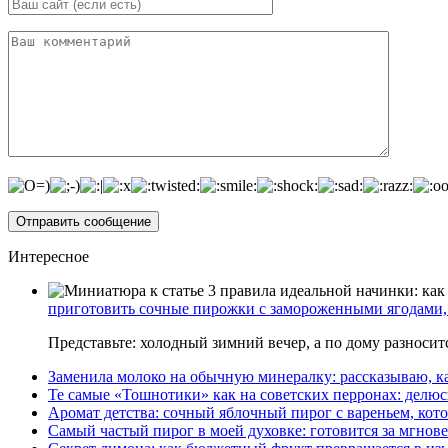
Интересное
приготовить сочные пирожки с замороженными ягодами, 
Представьте: холодный зимний вечер, а по дому разноси
Заменила молоко на обычную минералку: рассказываю, ка
Те самые «Тошнотики» как на советских перронах: делюс
Аромат детства: сочный яблочный пирог с вареньем, кото
Самый частый пирог в моей духовке: готовится за мгнове