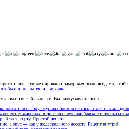
чтобы они не вытекли в духовке
тся аромат свежей выпечки. Вы надкусываете пыш
к приготовить гору ажурных блинов из того, что есть в холодил
ь рецептом жареных пирожков с печенью (мягкие и очень сытны
рый тает во рту. Простой рецепт
ние, а вкус — как у шедеврального десерта. Рецепт внутри!