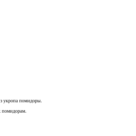
из укропа помидоры.
к помидорам.