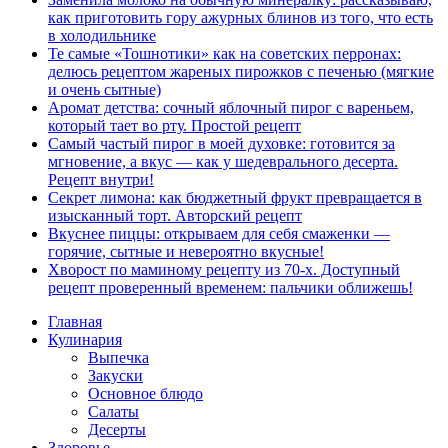
как приготовить гору ажурных блинов из того, что есть
в холодильнике
Те самые «Тошнотики» как на советских перронах:
делюсь рецептом жареных пирожков с печенью (мягкие
и очень сытные)
Аромат детства: сочный яблочный пирог с вареньем,
который тает во рту. Простой рецепт
Самый частый пирог в моей духовке: готовится за
мгновение, а вкус — как у шедеврального десерта.
Рецепт внутри!
Секрет лимона: как бюджетный фрукт превращается в
изысканный торт. Авторский рецепт
Вкуснее пиццы: открываем для себя смаженки —
горячие, сытные и невероятно вкусные!
Хворост по маминому рецепту из 70-х. Доступный
рецепт проверенный временем: пальчики оближешь!
Главная
Кулинария
Выпечка
Закуски
Основное блюдо
Салаты
Десерты
Здоровье