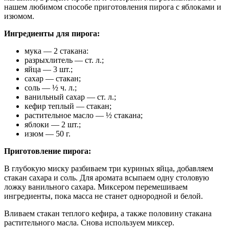
нашем любимом способе приготовления пирога с яблоками и
изюмом.
Ингредиенты для пирога:
мука — 2 стакана:
разрыхлитель — ст. л.;
яйца — 3 шт.;
сахар — стакан;
соль — ½ ч. л.;
ванильный сахар — ст. л.;
кефир теплый — стакан;
растительное масло — ½ стакана;
яблоки — 2 шт.;
изюм — 50 г.
Приготовление пирога:
В глубокую миску разбиваем три куриных яйца, добавляем
стакан сахара и соль. Для аромата всыпаем одну столовую
ложку ванильного сахара. Миксером перемешиваем
ингредиенты, пока масса не станет однородной и белой.
Вливаем стакан теплого кефира, а также половину стакана
растительного масла. Снова используем миксер.