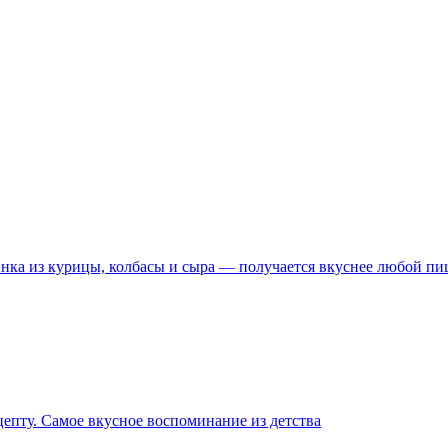
чинка из курицы, колбасы и сыра — получается вкуснее любой п
епту. Самое вкусное воспоминание из детства