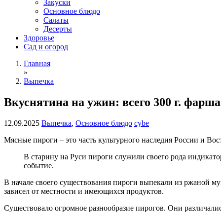
Закуски
Основное блюдо
Салаты
Десерты
Здоровье
Сад и огород
Главная
»
Выпечка
Вкуснятина на ужин: всего 300 г. фарш
12.09.2025
Выпечка
,
Основное блюдо
cybe
Мясные пироги – это часть культурного наследия России и Вост
В старину на Руси пироги служили своего рода индикато
событие.
В начале своего существования пироги выпекали из ржаной мук
зависел от местности и имеющихся продуктов.
Существовало огромное разнообразие пирогов. Они различалис