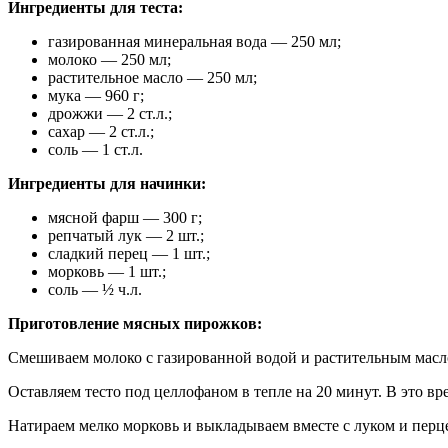
Ингредиенты для теста:
газированная минеральная вода — 250 мл;
молоко — 250 мл;
растительное масло — 250 мл;
мука — 960 г;
дрожжи — 2 ст.л.;
сахар — 2 ст.л.;
соль — 1 ст.л.
Ингредиенты для начинки:
мясной фарш — 300 г;
репчатый лук — 2 шт.;
сладкий перец — 1 шт.;
морковь — 1 шт.;
соль — ½ ч.л.
Приготовление мясных пирожков:
Смешиваем молоко с газированной водой и растительным масло
Оставляем тесто под целлофаном в тепле на 20 минут. В это в
Натираем мелко морковь и выкладываем вместе с луком и пер