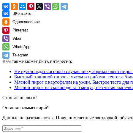
ВКонтакте
Одноклассники
Pinterest
Viber
WhatsApp
Telegram
Вам также может быть интересно:
Не нужно ждать особого случая: пеку абрикосовый пирог н
Быстрый заливной пирог с мясом и грибами: тесто за 5 м
Мясной пирог с картофелем на ужин. Быстрое тесто для 
Мясной пирог на сковороде за 5 минут, не считая выпечк
Станьте первым!
Оставьте комментарий
Данные не разглашаются. Поля, помеченные звездочкой, обяза