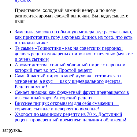
Представьте: холодный зимний вечер, а по дому
разносится аромат свежей выпечки. Вы надкусываете
пыш
Заменила молоко на обычную минералку: рассказываю,
как приготовить гору ажурных блинов из того, что есть
в холодильнике
Те самые «Тошнотики» как на советских перронах:
делюсь рецептом жареных пирожков с печенью (мягкие
и очень сытные)
Аромат детства: сочный яблочный пирог с вареньем,
который тает во рту. Простой рецепт
Самый частый пирог в моей духовке: готовится за
мгновение, а вкус — как у шедеврального десерта.
Рецепт внутри!
Секрет лимона: как бюджетный фрукт превращается в
изысканный торт. Авторский рецепт
Вкуснее пиццы: открываем для себя смаженки —
горячие, сытные и невероятно вкусные!
Хворост по маминому рецепту из 70-х. Доступный
рецепт проверенный временем: пальчики оближешь!
загрузка...