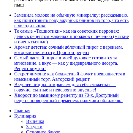
пыш
Заменила молоко на обычную минералку: рассказываю,
как приготовить гору ажурных блинов из того, что есть
в холодильнике
Те самые «Тошнотики» как на советских перронах:
делюсь рецептом жареных пирожков с печенью (мягкие
и очень сытные)
Аромат детства: сочный яблочный пирог с вареньем,
который тает во рту. Простой рецепт
Самый частый пирог в моей духовке: готовится за
мгновение, а вкус — как у шедеврального десерта.
Рецепт внутри!
Секрет лимона: как бюджетный фрукт превращается в
изысканный торт. Авторский рецепт
Вкуснее пиццы: открываем для себя смаженки —
горячие, сытные и невероятно вкусные!
Хворост по маминому рецепту из 70-х. Доступный
рецепт проверенный временем: пальчики оближешь!
Главная
Кулинария
Выпечка
Закуски
Основное блюдо