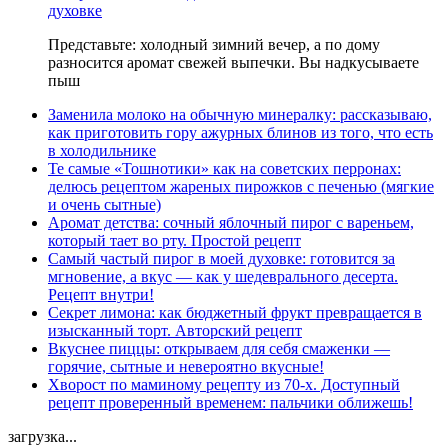
духовке
Представьте: холодный зимний вечер, а по дому
разносится аромат свежей выпечки. Вы надкусываете
пыш
Заменила молоко на обычную минералку: рассказываю,
как приготовить гору ажурных блинов из того, что есть
в холодильнике
Те самые «Тошнотики» как на советских перронах:
делюсь рецептом жареных пирожков с печенью (мягкие
и очень сытные)
Аромат детства: сочный яблочный пирог с вареньем,
который тает во рту. Простой рецепт
Самый частый пирог в моей духовке: готовится за
мгновение, а вкус — как у шедеврального десерта.
Рецепт внутри!
Секрет лимона: как бюджетный фрукт превращается в
изысканный торт. Авторский рецепт
Вкуснее пиццы: открываем для себя смаженки —
горячие, сытные и невероятно вкусные!
Хворост по маминому рецепту из 70-х. Доступный
рецепт проверенный временем: пальчики оближешь!
загрузка...