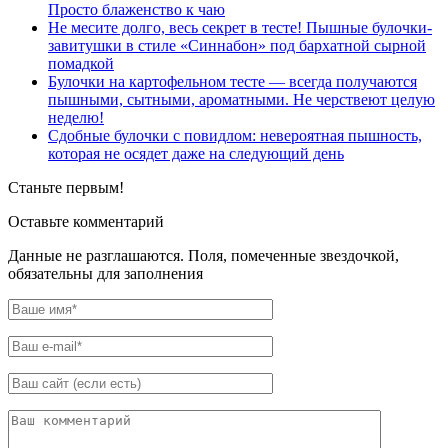
Просто блаженство к чаю
Не месите долго, весь секрет в тесте! Пышные булочки-
завитушки в стиле «Синнабон» под бархатной сырной
помадкой
Булочки на картофельном тесте — всегда получаются
пышными, сытными, ароматными. Не черствеют целую
неделю!
Сдобные булочки с повидлом: невероятная пышность,
которая не осядет даже на следующий день
Станьте первым!
Оставьте комментарий
Данные не разглашаются. Поля, помеченные звездочкой,
обязательны для заполнения