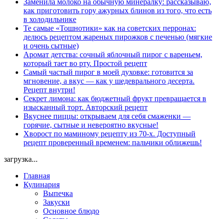
Заменила молоко на обычную минералку: рассказываю,
как приготовить гору ажурных блинов из того, что есть
в холодильнике
Те самые «Тошнотики» как на советских перронах:
делюсь рецептом жареных пирожков с печенью (мягкие
и очень сытные)
Аромат детства: сочный яблочный пирог с вареньем,
который тает во рту. Простой рецепт
Самый частый пирог в моей духовке: готовится за
мгновение, а вкус — как у шедеврального десерта.
Рецепт внутри!
Секрет лимона: как бюджетный фрукт превращается в
изысканный торт. Авторский рецепт
Вкуснее пиццы: открываем для себя смаженки —
горячие, сытные и невероятно вкусные!
Хворост по маминому рецепту из 70-х. Доступный
рецепт проверенный временем: пальчики оближешь!
загрузка...
Главная
Кулинария
Выпечка
Закуски
Основное блюдо