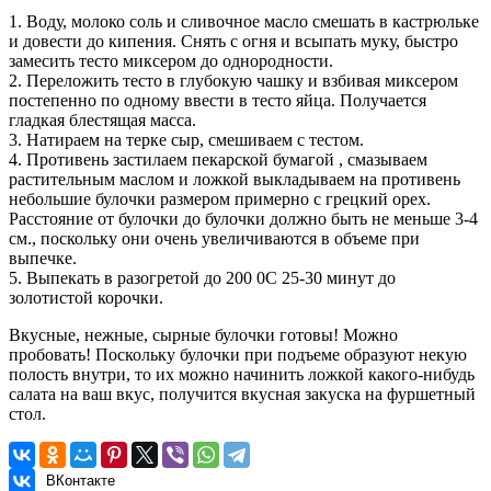
1. Воду, молоко соль и сливочное масло смешать в кастрюльке
и довести до кипения. Снять с огня и всыпать муку, быстро
замесить тесто миксером до однородности.
2. Переложить тесто в глубокую чашку и взбивая миксером
постепенно по одному ввести в тесто яйца. Получается
гладкая блестящая масса.
3. Натираем на терке сыр, смешиваем с тестом.
4. Противень застилаем пекарской бумагой , смазываем
растительным маслом и ложкой выкладываем на противень
небольшие булочки размером примерно с грецкий орех.
Расстояние от булочки до булочки должно быть не меньше 3-4
см., поскольку они очень увеличиваются в объеме при
выпечке.
5. Выпекать в разогретой до 200 0С 25-30 минут до
золотистой корочки.
Вкусные, нежные, сырные булочки готовы! Можно
пробовать! Поскольку булочки при подъеме образуют некую
полость внутри, то их можно начинить ложкой какого-нибудь
салата на ваш вкус, получится вкусная закуска на фуршетный
стол.
ВКонтакте