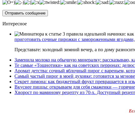
Интересное
приготовить сочные пирожки с замороженными ягодами, 
Представьте: холодный зимний вечер, а по дому разноси
Заменила молоко на обычную минералку: рассказываю, ка
Те самые «Тошнотики» как на советских перронах: делюс
Аромат детства: сочный яблочный пирог с вареньем, кото
Самый частый пирог в моей духовке: готовится за мгнове
Секрет лимона: как бюджетный фрукт превращается в из
Вкуснее пиццы: открываем для себя смаженки — горячие
Хворост по маминому рецепту из 70-х. Доступный рецеп
Ес