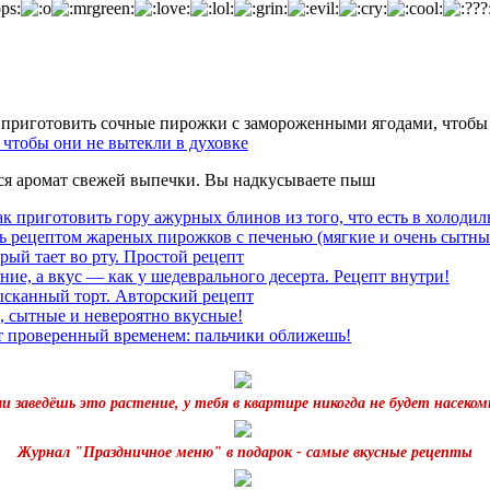
чтобы они не вытекли в духовке
тся аромат свежей выпечки. Вы надкусываете пыш
к приготовить гору ажурных блинов из того, что есть в холодил
ь рецептом жареных пирожков с печенью (мягкие и очень сытны
рый тает во рту. Простой рецепт
ние, а вкус — как у шедеврального десерта. Рецепт внутри!
ысканный торт. Авторский рецепт
, сытные и невероятно вкусные!
т проверенный временем: пальчики оближешь!
ли заведёшь это растение, у тебя в квартире никогда не будет насеком
Журнал "Праздничное меню" в подарок - самые вкусные рецепты