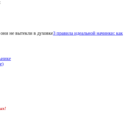
3 правила идеальной начинки: как
ьнике
е)
ых!