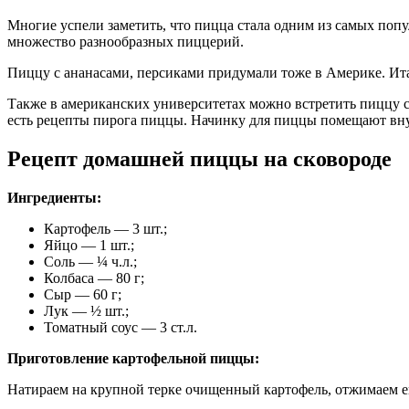
Многие успели заметить, что пицца стала одним из самых по
множество разнообразных пиццерий.
Пиццу с ананасами, персиками придумали тоже в Америке. Ит
Также в американских университетах можно встретить пиццу с 
есть рецепты пирога пиццы. Начинку для пиццы помещают вну
Рецепт домашней пиццы на сковороде
Ингредиенты:
Картофель — 3 шт.;
Яйцо — 1 шт.;
Соль — ¼ ч.л.;
Колбаса — 80 г;
Сыр — 60 г;
Лук — ½ шт.;
Томатный соус — 3 ст.л.
Приготовление картофельной пиццы:
Натираем на крупной терке очищенный картофель, отжимаем ег