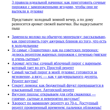
3 правила идеальной начинки: как приготовить сочные
пирожки с замороженными ягодами, чтобы они не
вытекли в духовке
Представьте: холодный зимний вечер, а по дому
разносится аромат свежей выпечки. Вы надкусываете
пыш
Заменила молоко на обычную минералку: рассказываю,
как приготовить гору ажурных блинов из того, что есть
в холодильнике
Те самые «Тошнотики» как на советских перронах:
делюсь рецептом жареных пирожков с печенью (мягкие
и очень сытные)
Аромат детства: сочный яблочный пирог с вареньем,
который тает во рту. Простой рецепт
Самый частый пирог в моей духовке: готовится за
мгновение, а вкус — как у шедеврального десерта.
Рецепт внутри!
Секрет лимона: как бюджетный фрукт превращается в
изысканный торт. Авторский рецепт
Вкуснее пиццы: открываем для себя смаженки —
горячие, сытные и невероятно вкусные!
Хворост по маминому рецепту из 70-х. Доступный
рецепт проверенный временем: пальчики оближешь!