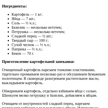
Ингредиенты:
Картофель — 1 кг;
Яйца — 7 шт.;
Соль — ½ ч.л.;
Базилик — несколько веточек;
Петрушка — несколько веточек;
Сладкий перец — ½ шт.;
Твердый сыр — 100 г;
Сухой чеснок — ½ ч.л.;
Паприка — ½ ч.л.;
Бекон — 70 г.
Приготовление картофельной запеканки:
Очищенный картофель нарезаем тонкими пластинками,
тщательно промываем несколько раз и обсушиваем бумажным
полотенцем. В сковороде разогреваем растительное масло,
выкладываем картофель.
Обжариваем картофель, отдельно взбиваем яйца с солью.
Шинкуем мелко петрушку и базилик, добавляем к яйцам.
Очищаем от внутренностей сладкий перец, нарезаем
маленьким кубиком и выкладываем к яйцам. Натираем на