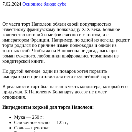
7.02.2024
Основное блюдо
cybe
От части торт Наполеон обязан своей популярностью
известному французскому полководцу XIX века. Большое
количество историй и мифов связано и с тортом, и с
императором Франции. Например, по одной из легенд, рецепт
торта родился по причине измен полководца и одной из
знатных особ. Чтобы жена Наполеона не догадалась про
роман суженого, любовники шифровались терминами из
кондитерской книги.
По другой легенде, один из поваров хотел поразить
императора и приготовил для него вкуснейший торт.
В реальности торт был назван в честь кондитера, который его
придумал. К Наполеону Бонапарту десерт не имеет
отношения.
Ингредиенты коржей для торта Наполеон:
Мука — 250 г;
Сливочное масло — 125 г;
Соль — щепотка;