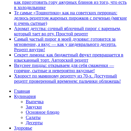
как приготовить гору ажурных блинов из того, что есть
в холодильнике
Те самые «Тошнотики» как на советских перронах:
делюсь рецептом жареных пирожков с печенью (мягкие
и очень сытные)
Аромат детства: сочный яблочный пирог с вареньем,
который тает во рту. Простой рецепт
Самый частый пирог в моей духовке: готовится за
мгновение, а вкус — как у шедеврального десерта.
Рецепт внутри!
Секрет лимона: как бюджетный фрукт превращается в
изысканный торт. Авторский рецепт
Вкуснее пиццы: открываем для себя смаженки —
горячие, сытные и невероятно вкусные!
Хворост по маминому рецепту из 70-х. Доступный
рецепт проверенный временем: пальчики оближешь!
Главная
Кулинария
Выпечка
Закуски
Основное блюдо
Салаты
Десерты
Здоровье