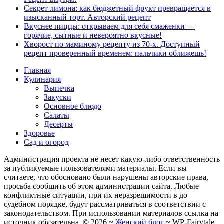
Секрет лимона: как бюджетный фрукт превращается в
изысканный торт. Авторский рецепт
Вкуснее пиццы: открываем для себя смаженки —
горячие, сытные и невероятно вкусные!
Хворост по маминому рецепту из 70-х. Доступный
рецепт проверенный временем: пальчики оближешь!
Главная
Кулинария
Выпечка
Закуски
Основное блюдо
Салаты
Десерты
Здоровье
Сад и огород
Администрация проекта не несет какую-либо ответственность
за публикуемые пользователями материалы. Если вы
считаете, что обосновано были нарушены авторские права,
просьба сообщить об этом администрации сайта. Любые
конфликтные ситуации, при их неразрешимости в до
судебном порядке, будут рассматриваться в соответствии с
законодательством. При использовании материалов ссылка на
источник обязательна. ©
2026
~
Женский блог
~
WP-Fairytale