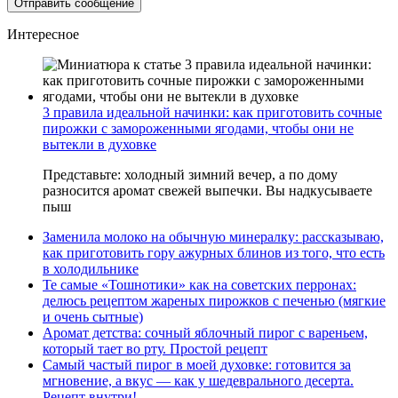
Интересное
3 правила идеальной начинки: как приготовить сочные
пирожки с замороженными ягодами, чтобы они не
вытекли в духовке
Представьте: холодный зимний вечер, а по дому
разносится аромат свежей выпечки. Вы надкусываете
пыш
Заменила молоко на обычную минералку: рассказываю,
как приготовить гору ажурных блинов из того, что есть
в холодильнике
Те самые «Тошнотики» как на советских перронах:
делюсь рецептом жареных пирожков с печенью (мягкие
и очень сытные)
Аромат детства: сочный яблочный пирог с вареньем,
который тает во рту. Простой рецепт
Самый частый пирог в моей духовке: готовится за
мгновение, а вкус — как у шедеврального десерта.
Рецепт внутри!