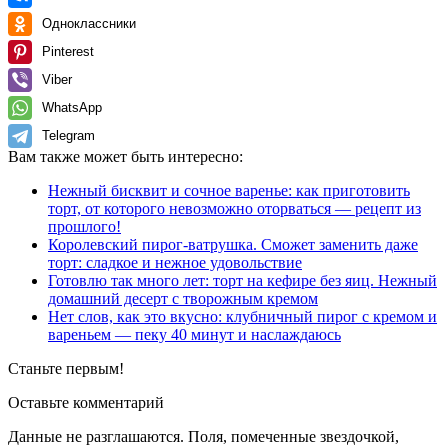
Одноклассники
Pinterest
Viber
WhatsApp
Telegram
Вам также может быть интересно:
Нежный бисквит и сочное варенье: как приготовить
торт, от которого невозможно оторваться — рецепт из
прошлого!
Королевский пирог-ватрушка. Сможет заменить даже
торт: сладкое и нежное удовольствие
Готовлю так много лет: торт на кефире без яиц. Нежный
домашний десерт с творожным кремом
Нет слов, как это вкусно: клубничный пирог с кремом и
вареньем — пеку 40 минут и наслаждаюсь
Станьте первым!
Оставьте комментарий
Данные не разглашаются. Поля, помеченные звездочкой,