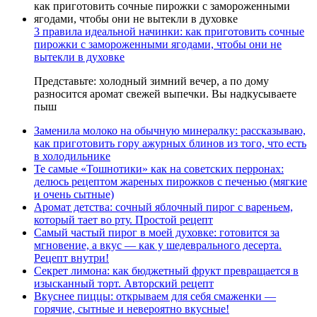
3 правила идеальной начинки: как приготовить сочные
пирожки с замороженными ягодами, чтобы они не
вытекли в духовке
Представьте: холодный зимний вечер, а по дому
разносится аромат свежей выпечки. Вы надкусываете
пыш
Заменила молоко на обычную минералку: рассказываю,
как приготовить гору ажурных блинов из того, что есть
в холодильнике
Те самые «Тошнотики» как на советских перронах:
делюсь рецептом жареных пирожков с печенью (мягкие
и очень сытные)
Аромат детства: сочный яблочный пирог с вареньем,
который тает во рту. Простой рецепт
Самый частый пирог в моей духовке: готовится за
мгновение, а вкус — как у шедеврального десерта.
Рецепт внутри!
Секрет лимона: как бюджетный фрукт превращается в
изысканный торт. Авторский рецепт
Вкуснее пиццы: открываем для себя смаженки —
горячие, сытные и невероятно вкусные!