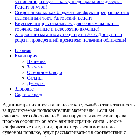
мгновение, а вкус — как у шедеврального десерта.
Рецепт внутри!
Секрет лимона: как бюджетный фрукт превращается в
изысканный торт. Авторский рецепт
Вкуснее пиццы: открываем для себя смаженки —
горячие, сытные и невероятно вкусные!
Хворост по маминому рецепту из 70-х. Доступный
рецепт проверенный временем: пальчики оближешь!
Главная
Кулинария
Выпечка
Закуски
Основное блюдо
Салаты
Десерты
Здоровье
Сад и огород
Администрация проекта не несет какую-либо ответственность
за публикуемые пользователями материалы. Если вы
считаете, что обосновано были нарушены авторские права,
просьба сообщить об этом администрации сайта. Любые
конфликтные ситуации, при их неразрешимости в до
судебном порядке, будут рассматриваться в соответствии с