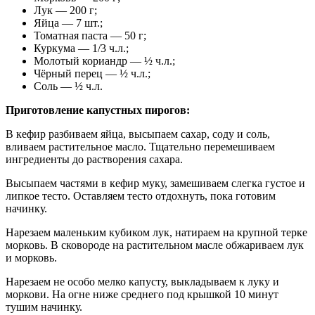
Лук — 200 г;
Яйца — 7 шт.;
Томатная паста — 50 г;
Куркума — 1/3 ч.л.;
Молотый кориандр — ½ ч.л.;
Чёрный перец — ½ ч.л.;
Соль — ½ ч.л.
Приготовление капустных пирогов:
В кефир разбиваем яйца, высыпаем сахар, соду и соль,
вливаем растительное масло. Тщательно перемешиваем
ингредиенты до растворения сахара.
Высыпаем частями в кефир муку, замешиваем слегка густое и
липкое тесто. Оставляем тесто отдохнуть, пока готовим
начинку.
Нарезаем маленьким кубиком лук, натираем на крупной терке
морковь. В сковороде на растительном масле обжариваем лук
и морковь.
Нарезаем не особо мелко капусту, выкладываем к луку и
моркови. На огне ниже среднего под крышкой 10 минут
тушим начинку.