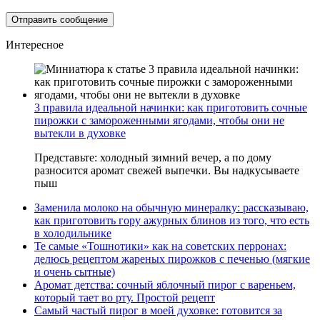
Интересное
3 правила идеальной начинки: как приготовить сочные
пирожки с замороженными ягодами, чтобы они не
вытекли в духовке
Представьте: холодный зимний вечер, а по дому
разносится аромат свежей выпечки. Вы надкусываете
пыш
Заменила молоко на обычную минералку: рассказываю,
как приготовить гору ажурных блинов из того, что есть
в холодильнике
Те самые «Тошнотики» как на советских перронах:
делюсь рецептом жареных пирожков с печенью (мягкие
и очень сытные)
Аромат детства: сочный яблочный пирог с вареньем,
который тает во рту. Простой рецепт
Самый частый пирог в моей духовке: готовится за