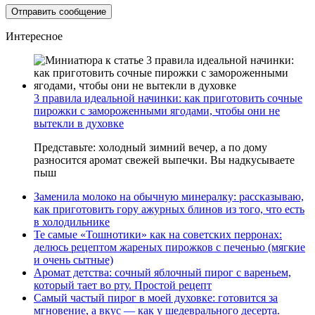
Интересное
3 правила идеальной начинки: как приготовить сочные
пирожки с замороженными ягодами, чтобы они не
вытекли в духовке
Представьте: холодный зимний вечер, а по дому
разносится аромат свежей выпечки. Вы надкусываете
пыш
Заменила молоко на обычную минералку: рассказываю,
как приготовить гору ажурных блинов из того, что есть
в холодильнике
Те самые «Тошнотики» как на советских перронах:
делюсь рецептом жареных пирожков с печенью (мягкие
и очень сытные)
Аромат детства: сочный яблочный пирог с вареньем,
который тает во рту. Простой рецепт
Самый частый пирог в моей духовке: готовится за
мгновение, а вкус — как у шедеврального десерта.