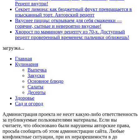
Рецепт внутри!
Секрет лимона: как бюджетный фрукт превращается в
изысканный торт. Авторский рецепт
Вкуснее пиццы: открываем для себя смаженки —
горячие, сытные и невероятно вкусные!
Хворост по маминому рецепту из 70-х. Доступный
рецепт проверенный временем: пальчики оближешь!
загрузка...
Главная
Кулинария
Выпечка
Закуски
Основное блюдо
Салаты
Десерты
Здоровье
Сад и огород
Администрация проекта не несет какую-либо ответственность
за публикуемые пользователями материалы. Если вы
считаете, что обосновано были нарушены авторские права,
просьба сообщить об этом администрации сайта. Любые
конфликтные ситуации, при их неразрешимости в до