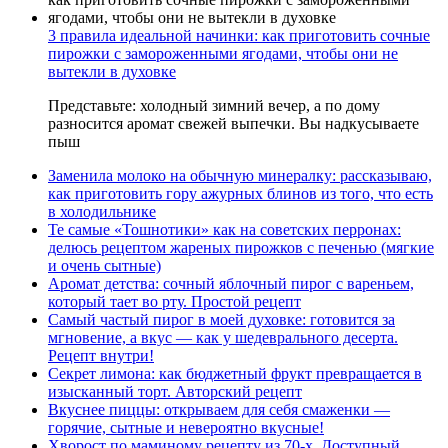
3 правила идеальной начинки: как приготовить сочные
пирожки с замороженными ягодами, чтобы они не
вытекли в духовке
Представьте: холодный зимний вечер, а по дому
разносится аромат свежей выпечки. Вы надкусываете
пыш
Заменила молоко на обычную минералку: рассказываю,
как приготовить гору ажурных блинов из того, что есть
в холодильнике
Те самые «Тошнотики» как на советских перронах:
делюсь рецептом жареных пирожков с печенью (мягкие
и очень сытные)
Аромат детства: сочный яблочный пирог с вареньем,
который тает во рту. Простой рецепт
Самый частый пирог в моей духовке: готовится за
мгновение, а вкус — как у шедеврального десерта.
Рецепт внутри!
Секрет лимона: как бюджетный фрукт превращается в
изысканный торт. Авторский рецепт
Вкуснее пиццы: открываем для себя смаженки —
горячие, сытные и невероятно вкусные!
Хворост по маминому рецепту из 70-х. Доступный