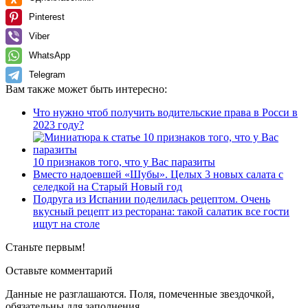
Pinterest
Viber
WhatsApp
Telegram
Вам также может быть интересно:
Что нужно чтоб получить водительские права в Росси в
2023 году?
10 признаков того, что у Вас паразиты
Вместо надоевшей «Шубы». Целых 3 новых салата с
селедкой на Старый Новый год
Подруга из Испании поделилась рецептом. Очень
вкусный рецепт из ресторана: такой салатик все гости
ищут на столе
Станьте первым!
Оставьте комментарий
Данные не разглашаются. Поля, помеченные звездочкой,
обязательны для заполнения