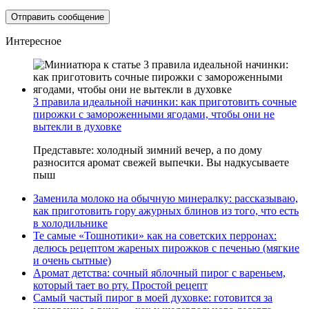
Интересное
3 правила идеальной начинки: как приготовить сочные
пирожки с замороженными ягодами, чтобы они не
вытекли в духовке
Представьте: холодный зимний вечер, а по дому
разносится аромат свежей выпечки. Вы надкусываете
пыш
Заменила молоко на обычную минералку: рассказываю,
как приготовить гору ажурных блинов из того, что есть
в холодильнике
Те самые «Тошнотики» как на советских перронах:
делюсь рецептом жареных пирожков с печенью (мягкие
и очень сытные)
Аромат детства: сочный яблочный пирог с вареньем,
который тает во рту. Простой рецепт
Самый частый пирог в моей духовке: готовится за