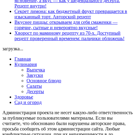
мгновение, а вкус — как у шедеврального десерта.
Рецепт внутри!
Секрет лимона: как бюджетный фрукт превращается в
изысканный торт. Авторский рецепт
Вкуснее пиццы: открываем для себя смаженки —
горячие, сытные и невероятно вкусные!
Хворост по маминому рецепту из 70-х. Доступный
рецепт проверенный временем: пальчики оближешь!
загрузка...
Главная
Кулинария
Выпечка
Закуски
Основное блюдо
Салаты
Десерты
Здоровье
Сад и огород
Администрация проекта не несет какую-либо ответственность
за публикуемые пользователями материалы. Если вы
считаете, что обосновано были нарушены авторские права,
просьба сообщить об этом администрации сайта. Любые
конфликтные ситуации, при их неразрешимости в до