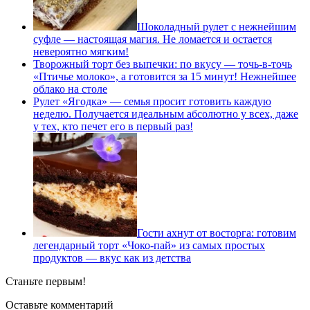
Шоколадный рулет с нежнейшим
суфле — настоящая магия. Не ломается и остается
невероятно мягким!
Творожный торт без выпечки: по вкусу — точь-в-точь
«Птичье молоко», а готовится за 15 минут! Нежнейшее
облако на столе
Рулет «Ягодка» — семья просит готовить каждую
неделю. Получается идеальным абсолютно у всех, даже
у тех, кто печет его в первый раз!
Гости ахнут от восторга: готовим
легендарный торт «Чоко-пай» из самых простых
продуктов — вкус как из детства
Станьте первым!
Оставьте комментарий