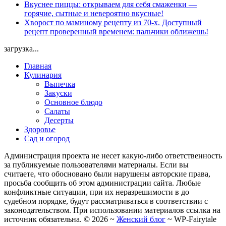
Вкуснее пиццы: открываем для себя смаженки —
горячие, сытные и невероятно вкусные!
Хворост по маминому рецепту из 70-х. Доступный
рецепт проверенный временем: пальчики оближешь!
загрузка...
Главная
Кулинария
Выпечка
Закуски
Основное блюдо
Салаты
Десерты
Здоровье
Сад и огород
Администрация проекта не несет какую-либо ответственность
за публикуемые пользователями материалы. Если вы
считаете, что обосновано были нарушены авторские права,
просьба сообщить об этом администрации сайта. Любые
конфликтные ситуации, при их неразрешимости в до
судебном порядке, будут рассматриваться в соответствии с
законодательством. При использовании материалов ссылка на
источник обязательна. ©
2026
~
Женский блог
~
WP-Fairytale