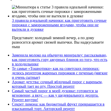
3 правила идеальной начинки: как приготовить сочные
пирожки с замороженными ягодами, чтобы они не
вытекли в духовке
Представьте: холодный зимний вечер, а по дому
разносится аромат свежей выпечки. Вы надкусываете
пыш
Заменила молоко на обычную минералку: рассказываю,
как приготовить гору ажурных блинов из того, что есть
в холодильнике
Те самые «Тошнотики» как на советских перронах:
делюсь рецептом жареных пирожков с печенью (мягкие
и очень сытные)
Аромат детства: сочный яблочный пирог с вареньем,
который тает во рту. Простой рецепт
Самый частый пирог в моей духовке: готовится за
мгновение, а вкус — как у шедеврального десерта.
Рецепт внутри!
Секрет лимона: как бюджетный фрукт превращается в
изысканный торт. Авторский рецепт