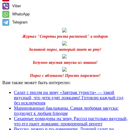
Viber
WhatsApp
Telegram
Журнал "Секреты роста растений" в подарок
Заливной пирог, который тает во рту!
Безумно вкусная закуска из лаваша!
Пирог с яблоками! Просто пирожное!
Вам также может быть интересно:
Салат с рисом на зиму «Завтрак туриста» — такой
вкусный, что дети едят ложками! Готовлю каждый год
без исключения
Маринованные баклажаны. Самая любимая закуска:
подходит к любым блюдам
Сахарные помидоры на зиму. Рассол настолько вкусный,
что его пьют ложками: проверенный рецепт
Вкусно, нежно и по-домашнему. Лучший салат на