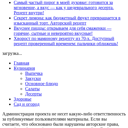
Самый частый пирог в моей духовке: готовится за
мгновение, а вкус — как у шедеврального десерта.
Рецепт внутри!
Секрет лимона: как бюджетный фрукт превращается в
изысканный торт. Авторский рецепт
Вкуснее пиццы: открываем для себя смаженки —
горячие, сытные и невероятно вкусные!
Хворост по маминому рецепту из 70-х. Доступный
рецепт проверенный временем: пальчики оближешь!
загрузка...
Главная
Кулинария
Выпечка
Закуски
Основное блюдо
Салаты
Десерты
Здоровье
Сад и огород
Администрация проекта не несет какую-либо ответственность
за публикуемые пользователями материалы. Если вы
считаете, что обосновано были нарушены авторские права,