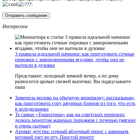
Интересное
3 правила идеальной начинки: как приготовить сочные
пирожки с замороженными ягодами, чтобы они не
вытекли в духовке
Представьте: холодный зимний вечер, а по дому
разносится аромат свежей выпечки. Вы надкусываете
пыш
Заменила молоко на обычную минералку: рассказываю,
как приготовить гору ажурных блинов из того, что есть
в холодильнике
Те самые «Тошнотики» как на советских перронах:
делюсь рецептом жареных пирожков с печенью (мягкие
и очень сытные)
Аромат детства: сочный яблочный пирог с вареньем,
который тает во рту. Простой рецепт