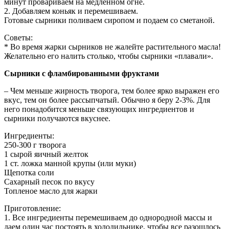
минут провариваем на медленном огне.
2. Добавляем коньяк и перемешиваем.
Готовые сырники поливаем сиропом и подаем со сметаной.
Советы:
* Во время жарки сырников не жалейте растительного масла!
Желательно его налить столько, чтобы сырники «плавали».
Сырники с фламбированными фруктами
– Чем меньше жирность творога, тем более ярко выражен его
вкус, тем он более рассыпчатый. Обычно я беру 2-3%. Для
него понадобится меньше связующих ингредиентов и
сырники получаются вкуснее.
Ингредиенты:
250-300 г творога
1 сырой яичный желток
1 ст. ложка манной крупы (или муки)
Щепотка соли
Сахарный песок по вкусу
Топленое масло для жарки
Приготовление:
1. Все ингредиенты перемешиваем до однородной массы и
даем один час постоять в холодильнике, чтобы все разошлось