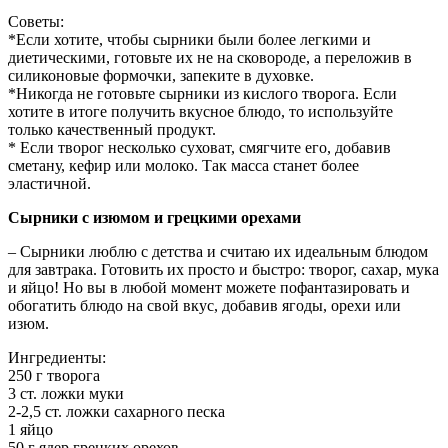
Советы:
*Если хотите, чтобы сырники были более легкими и
диетическими, готовьте их не на сковороде, а переложив в
силиконовые формочки, запеките в духовке.
*Никогда не готовьте сырники из кислого творога. Если
хотите в итоге получить вкусное блюдо, то используйте
только качественный продукт.
* Если творог несколько суховат, смягчите его, добавив
сметану, кефир или молоко. Так масса станет более
эластичной.
Сырники с изюмом и грецкими орехами
– Сырники люблю с детства и считаю их идеальным блюдом
для завтрака. Готовить их просто и быстро: творог, сахар, мука
и яйцо! Но вы в любой момент можете пофантазировать и
обогатить блюдо на свой вкус, добавив ягоды, орехи или
изюм.
Ингредиенты:
250 г творога
3 ст. ложки муки
2-2,5 ст. ложки сахарного песка
1 яйцо
50 г ядер грецких орехов