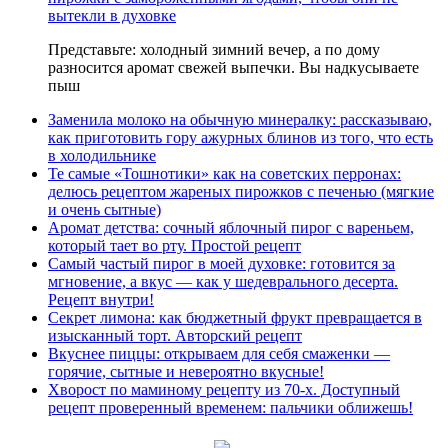
вытекли в духовке
Представьте: холодный зимний вечер, а по дому
разносится аромат свежей выпечки. Вы надкусываете
пыш
Заменила молоко на обычную минералку: рассказываю,
как приготовить гору ажурных блинов из того, что есть
в холодильнике
Те самые «Тошнотики» как на советских перронах:
делюсь рецептом жареных пирожков с печенью (мягкие
и очень сытные)
Аромат детства: сочный яблочный пирог с вареньем,
который тает во рту. Простой рецепт
Самый частый пирог в моей духовке: готовится за
мгновение, а вкус — как у шедеврального десерта.
Рецепт внутри!
Секрет лимона: как бюджетный фрукт превращается в
изысканный торт. Авторский рецепт
Вкуснее пиццы: открываем для себя смаженки —
горячие, сытные и невероятно вкусные!
Хворост по маминому рецепту из 70-х. Доступный
рецепт проверенный временем: пальчики оближешь!