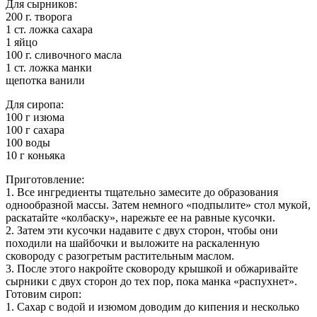
Для сырников:
200 г. творога
1 ст. ложка сахара
1 яйцо
100 г. сливочного масла
1 ст. ложка манки
щепотка ванили
Для сиропа:
100 г изюма
100 г сахара
100 воды
10 г коньяка
Приготовление:
1. Все ингредиенты тщательно замесите до образования
однообразной массы. Затем немного «подпылите» стол мукой,
раскатайте «колбаску», нарежьте ее на равные кусочки.
2. Затем эти кусочки надавите с двух сторон, чтобы они
походили на шайбочки и выложите на раскаленную
сковороду с разогретым растительным маслом.
3. После этого накройте сковороду крышкой и обжаривайте
сырники с двух сторон до тех пор, пока манка «распухнет».
Готовим сироп:
1. Сахар с водой и изюмом доводим до кипения и несколько