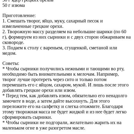
50 г изюма
Приготовление:
1. Смешать творог, яйцо, муку, сахарный песок и
измельченные грецкие орехи.
2. Творожную массу разделяем на небольшие шарики (по 60
г), формируем из них сырники и с двух сторон обжариваем на
сковороде.
3. Подаем к столу с вареньем, сгущенкой, сметаной или
медом.
Советы:
* Чтобы сырники получились нежными и тающими во рту,
необходимо быть внимательными к мелочам. Например,
творог лучше протереть через сито и только потом
перемешать его с яйцом, сахаром, мукой. И лишь после этого
добавлять грецкие орехи или изюм.
* Перед тем, как добавлять изюм, обязательно его ненадолго
замочите в воде, а затем дайте высохнуть. Для этого
переложите его на салфетку и слегка отожмите. Благодаря
этому творожная масса не будет жидкой и из нее будет легко
сформировать сырники.
* Чтобы сырники не подгорали, желательно жарить их на
маленьком огне в уже разогретом масле.