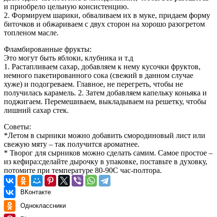
и приобрело цельную консистенцию.
2. Формируем шарики, обваливаем их в муке, придаем форму
биточков и обжариваем с двух сторон на хорошо разогретом
топленом масле.
Фламбированные фрукты:
Это могут быть яблоки, клубника и т.д
1. Растапливаем сахар, добавляем к нему кусочки фруктов,
немного пакетированного сока (свежий в данном случае
хуже) и подогреваем. Главное, не перегреть, чтобы не
получилась карамель. 2. Затем добавляем капельку коньяка и
поджигаем. Перемешиваем, выкладываем на решетку, чтобы
лишний сахар стек.
Советы:
*Летом в сырники можно добавить смородиновый лист или
свежую мяту – так получится ароматнее.
* Творог для сырников можно сделать самим. Самое простое –
из кефира:сделайте дырочку в упаковке, поставьте в духовку,
потомите при температуре 80-90С час-полтора.
ВКонтакте
Одноклассники