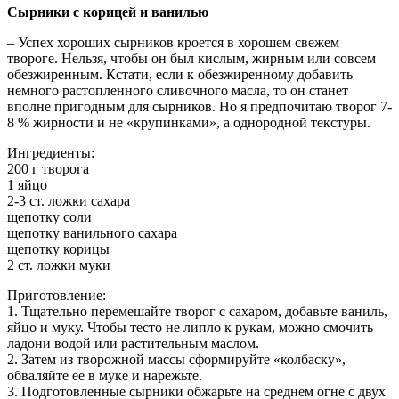
Сырники с корицей и ванилью
– Успех хороших сырников кроется в хорошем свежем
твороге. Нельзя, чтобы он был кислым, жирным или совсем
обезжиренным. Кстати, если к обезжиренному добавить
немного растопленного сливочного масла, то он станет
вполне пригодным для сырников. Но я предпочитаю творог 7-
8 % жирности и не «крупинками», а однородной текстуры.
Ингредиенты:
200 г творога
1 яйцо
2-3 ст. ложки сахара
щепотку соли
щепотку ванильного сахара
щепотку корицы
2 ст. ложки муки
Приготовление:
1. Тщательно перемешайте творог с сахаром, добавьте ваниль,
яйцо и муку. Чтобы тесто не липло к рукам, можно смочить
ладони водой или растительным маслом.
2. Затем из творожной массы сформируйте «колбаску»,
обваляйте ее в муке и нарежьте.
3. Подготовленные сырники обжарьте на среднем огне с двух