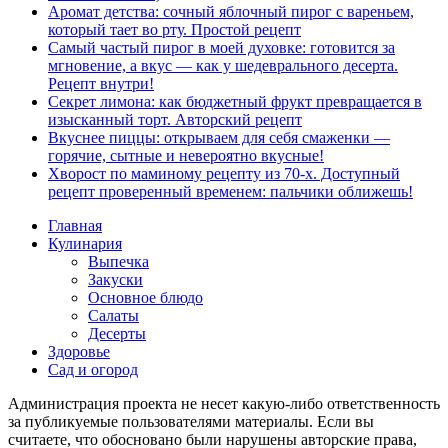
Аромат детства: сочный яблочный пирог с вареньем,
который тает во рту. Простой рецепт
Самый частый пирог в моей духовке: готовится за
мгновение, а вкус — как у шедеврального десерта.
Рецепт внутри!
Секрет лимона: как бюджетный фрукт превращается в
изысканный торт. Авторский рецепт
Вкуснее пиццы: открываем для себя смаженки —
горячие, сытные и невероятно вкусные!
Хворост по маминому рецепту из 70-х. Доступный
рецепт проверенный временем: пальчики оближешь!
Главная
Кулинария
Выпечка
Закуски
Основное блюдо
Салаты
Десерты
Здоровье
Сад и огород
Администрация проекта не несет какую-либо ответственность
за публикуемые пользователями материалы. Если вы
считаете, что обосновано были нарушены авторские права,