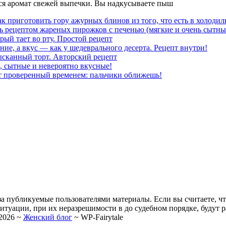
тся аромат свежей выпечки. Вы надкусываете пыш
к приготовить гору ажурных блинов из того, что есть в холодил
ь рецептом жареных пирожков с печенью (мягкие и очень сытны
рый тает во рту. Простой рецепт
ние, а вкус — как у шедеврального десерта. Рецепт внутри!
ысканный торт. Авторский рецепт
, сытные и невероятно вкусные!
т проверенный временем: пальчики оближешь!
за публикуемые пользователями материалы. Если вы считаете, ч
уации, при их неразрешимости в до судебном порядке, будут ра
2026
~
Женский блог
~
WP-Fairytale