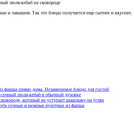
ью и лавашом. Так это блюдо получается еще сытнее и вкуснее.
из фарша прямо дома. Незаменимое блюдо для гостей
чь сочный люля-кебаб в обычной духовке
сковороде, который не уступает шашлыку на углях
а эти сочные и нежные рулетики из фарша