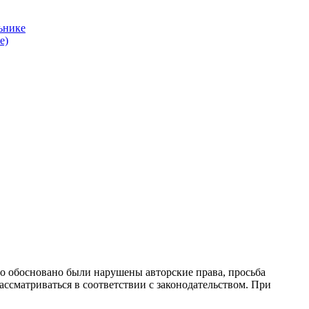
ьнике
е)
то обосновано были нарушены авторские права, просьба
ссматриваться в соответствии с законодательством. При