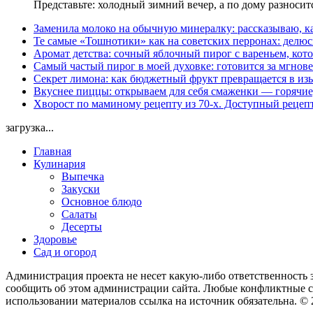
Представьте: холодный зимний вечер, а по дому разноси
Заменила молоко на обычную минералку: рассказываю, ка
Те самые «Тошнотики» как на советских перронах: делюс
Аромат детства: сочный яблочный пирог с вареньем, кото
Самый частый пирог в моей духовке: готовится за мгнове
Секрет лимона: как бюджетный фрукт превращается в из
Вкуснее пиццы: открываем для себя смаженки — горячие
Хворост по маминому рецепту из 70-х. Доступный рецеп
загрузка...
Главная
Кулинария
Выпечка
Закуски
Основное блюдо
Салаты
Десерты
Здоровье
Сад и огород
Администрация проекта не несет какую-либо ответственность 
сообщить об этом администрации сайта. Любые конфликтные сит
использовании материалов ссылка на источник обязательна. ©