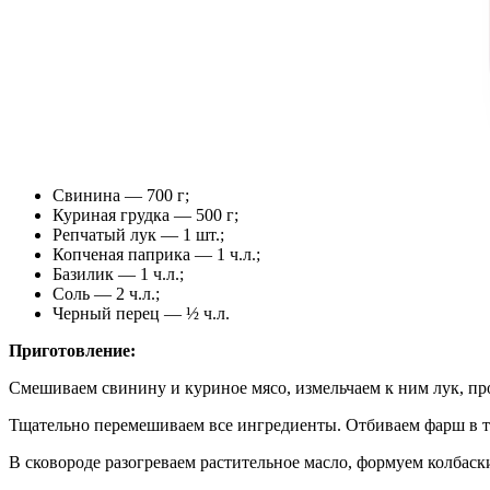
Свинина — 700 г;
Куриная грудка — 500 г;
Репчатый лук — 1 шт.;
Копченая паприка — 1 ч.л.;
Базилик — 1 ч.л.;
Соль — 2 ч.л.;
Черный перец — ½ ч.л.
Приготовление:
Смешиваем свинину и куриное мясо, измельчаем к ним лук, про
Тщательно перемешиваем все ингредиенты. Отбиваем фарш в т
В сковороде разогреваем растительное масло, формуем колбаск