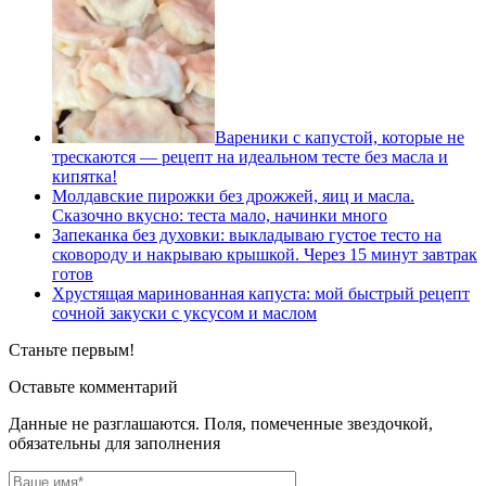
Вареники с капустой, которые не
трескаются — рецепт на идеальном тесте без масла и
кипятка!
Молдавские пирожки без дрожжей, яиц и масла.
Сказочно вкусно: теста мало, начинки много
Запеканка без духовки: выкладываю густое тесто на
сковороду и накрываю крышкой. Через 15 минут завтрак
готов
Хрустящая маринованная капуста: мой быстрый рецепт
сочной закуски с уксусом и маслом
Станьте первым!
Оставьте комментарий
Данные не разглашаются. Поля, помеченные звездочкой,
обязательны для заполнения