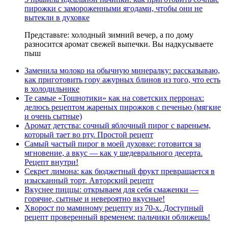
пирожки с замороженными ягодами, чтобы они не
вытекли в духовке
Представьте: холодный зимний вечер, а по дому
разносится аромат свежей выпечки. Вы надкусываете
пыш
Заменила молоко на обычную минералку: рассказываю,
как приготовить гору ажурных блинов из того, что есть
в холодильнике
Те самые «Тошнотики» как на советских перронах:
делюсь рецептом жареных пирожков с печенью (мягкие
и очень сытные)
Аромат детства: сочный яблочный пирог с вареньем,
который тает во рту. Простой рецепт
Самый частый пирог в моей духовке: готовится за
мгновение, а вкус — как у шедеврального десерта.
Рецепт внутри!
Секрет лимона: как бюджетный фрукт превращается в
изысканный торт. Авторский рецепт
Вкуснее пиццы: открываем для себя смаженки —
горячие, сытные и невероятно вкусные!
Хворост по маминому рецепту из 70-х. Доступный
рецепт проверенный временем: пальчики оближешь!