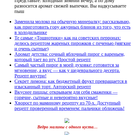
Представьте: холодный зимний вечер, а по дому
разносится аромат свежей выпечки. Вы надкусываете
пыш
Заменила молоко на обычную минералку: рассказываю,
как приготовить гору ажурных блинов из того, что есть
в холодильнике
Те самые «Тошнотики» как на советских перронах:
делюсь рецептом жареных пирожков с печенью (мягкие
и очень сытные)
Аромат детства: сочный яблочный пирог с вареньем,
который тает во рту. Простой рецепт
Самый частый пирог в моей духовке: готовится за
мгновение, а вкус — как у шедеврального десерта.
Рецепт внутри!
Секрет лимона: как бюджетный фрукт превращается в
изысканный торт. Авторский рецепт
Вкуснее пиццы: открываем для себя смаженки —
горячие, сытные и невероятно вкусные!
Хворост по маминому рецепту из 70-х. Доступный
рецепт проверенный временем: пальчики оближешь!
Ведро малины с одного куста…