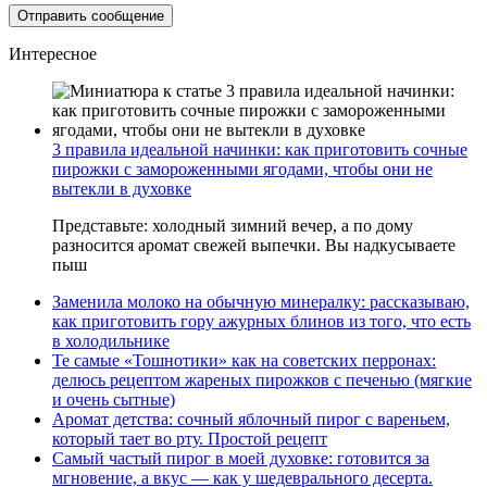
Интересное
3 правила идеальной начинки: как приготовить сочные
пирожки с замороженными ягодами, чтобы они не
вытекли в духовке
Представьте: холодный зимний вечер, а по дому
разносится аромат свежей выпечки. Вы надкусываете
пыш
Заменила молоко на обычную минералку: рассказываю,
как приготовить гору ажурных блинов из того, что есть
в холодильнике
Те самые «Тошнотики» как на советских перронах:
делюсь рецептом жареных пирожков с печенью (мягкие
и очень сытные)
Аромат детства: сочный яблочный пирог с вареньем,
который тает во рту. Простой рецепт
Самый частый пирог в моей духовке: готовится за
мгновение, а вкус — как у шедеврального десерта.