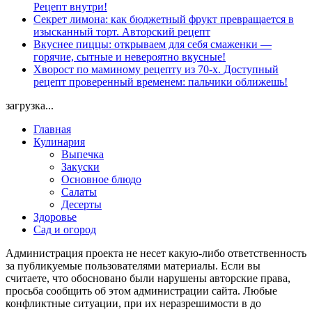
Рецепт внутри!
Секрет лимона: как бюджетный фрукт превращается в
изысканный торт. Авторский рецепт
Вкуснее пиццы: открываем для себя смаженки —
горячие, сытные и невероятно вкусные!
Хворост по маминому рецепту из 70-х. Доступный
рецепт проверенный временем: пальчики оближешь!
загрузка...
Главная
Кулинария
Выпечка
Закуски
Основное блюдо
Салаты
Десерты
Здоровье
Сад и огород
Администрация проекта не несет какую-либо ответственность
за публикуемые пользователями материалы. Если вы
считаете, что обосновано были нарушены авторские права,
просьба сообщить об этом администрации сайта. Любые
конфликтные ситуации, при их неразрешимости в до