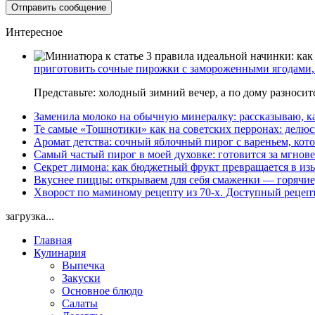
Интересное
приготовить сочные пирожки с замороженными ягодами, 
Представьте: холодный зимний вечер, а по дому разноси
Заменила молоко на обычную минералку: рассказываю, ка
Те самые «Тошнотики» как на советских перронах: делюс
Аромат детства: сочный яблочный пирог с вареньем, кото
Самый частый пирог в моей духовке: готовится за мгнове
Секрет лимона: как бюджетный фрукт превращается в из
Вкуснее пиццы: открываем для себя смаженки — горячие
Хворост по маминому рецепту из 70-х. Доступный рецеп
загрузка...
Главная
Кулинария
Выпечка
Закуски
Основное блюдо
Салаты