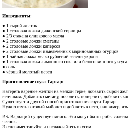
Ингредиенты
:
● 1 сырой желток
● 1 столовая ложка дижонской горчицы
● 2/3 стакана оливкового масла
● 2 столовые ложки сметаны
● 2 столовые ложки каперсов
● 2 столовые ложки измельченных маринованных огурцов
● 1 чайная ложка мелко рубленой зелени укропа
● 1 столовая ложка лимонного сока или белого винного уксуса
● соль
● чёрный молотый перец
Приготовление соуса Тартар:
Натереть вареные желтки на мелкой тёрке, добавить сырой жел
венчиком. Добавить сметану, посолить, поперчить, добавить к
Существует и другой способ приготовления соуса Тартар.
Нужно взять готовый майонез и добавить в него, например, и
P.S. Вариаций существует много. Это могут быть грибы солены
чеснок.
Экспериментируйте и наслаждайтесь вкусом.