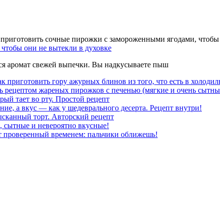
чтобы они не вытекли в духовке
тся аромат свежей выпечки. Вы надкусываете пыш
к приготовить гору ажурных блинов из того, что есть в холодил
ь рецептом жареных пирожков с печенью (мягкие и очень сытны
рый тает во рту. Простой рецепт
ние, а вкус — как у шедеврального десерта. Рецепт внутри!
ысканный торт. Авторский рецепт
, сытные и невероятно вкусные!
т проверенный временем: пальчики оближешь!