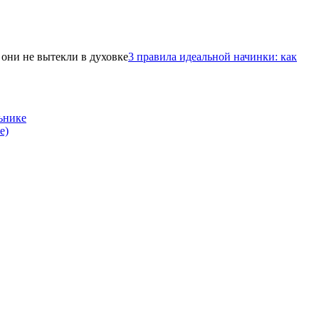
3 правила идеальной начинки: как
ьнике
е)