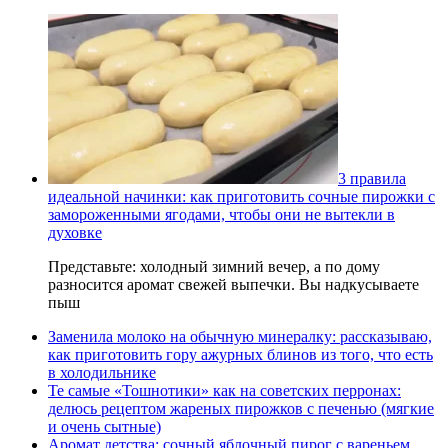
3 правила
идеальной начинки: как приготовить сочные пирожки с
замороженными ягодами, чтобы они не вытекли в
духовке
Представьте: холодный зимний вечер, а по дому
разносится аромат свежей выпечки. Вы надкусываете
пыш
Заменила молоко на обычную минералку: рассказываю,
как приготовить гору ажурных блинов из того, что есть
в холодильнике
Те самые «Тошнотики» как на советских перронах:
делюсь рецептом жареных пирожков с печенью (мягкие
и очень сытные)
Аромат детства: сочный яблочный пирог с вареньем,