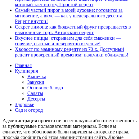
который тает во рту. Простой рецепт
Самый частый пирог в моей духовке: готовится за
мгновение, а вкус — как у шедеврального десерта.
Рецепт внутри!
Секрет лимона: как бюджетный фрукт превращается в
изысканный торт. Авторский рецепт
Вкуснее пиццы: открываем для себя смаженки —
горячие, сытные и невероятно вкусные!
Хворост по маминому рецепту из 70-х. Доступный
рецепт проверенный временем: пальчики оближешь!
Главная
Кулинария
Выпечка
Закуски
Основное блюдо
Салаты
Десерты
Здоровье
Сад и огород
Администрация проекта не несет какую-либо ответственность
за публикуемые пользователями материалы. Если вы
считаете, что обосновано были нарушены авторские права,
просьба сообщить об этом администрации сайта. Любые