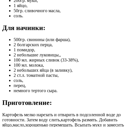
200гр. муки,
1 яйцо,
50гр. сливочного масла,
соль.
Для начинки:
500гр. свинины (или фарша),
2 болгарских перца,
1 помидор,
2 небольшие луковицы,,
100 мл. жирных сливок (33-38%),
100 мл. молока,
2 небольших яйца (в заливку),
2 ст.л. томатной пасты,
соль,
перец,
немного тертого сыра.
Приготовление:
Картофель мелко нарезать и отварить в подсоленной воде до
готовности. Затем воду слить,картофель размять. Добавить
яйцо,масло,хорошенько перемешать. Всыпать муку и замесить