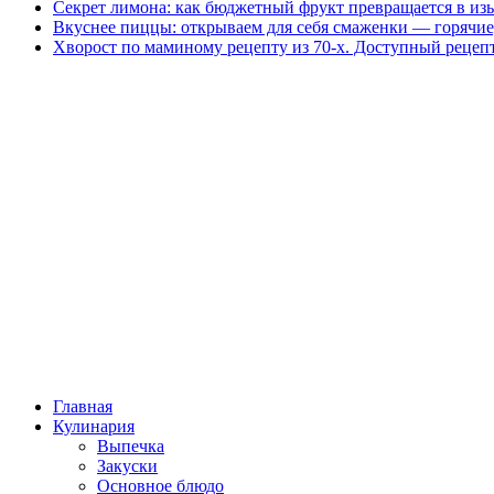
Секрет лимона: как бюджетный фрукт превращается в из
Вкуснее пиццы: открываем для себя смаженки — горячие
Хворост по маминому рецепту из 70-х. Доступный рецеп
Главная
Кулинария
Выпечка
Закуски
Основное блюдо