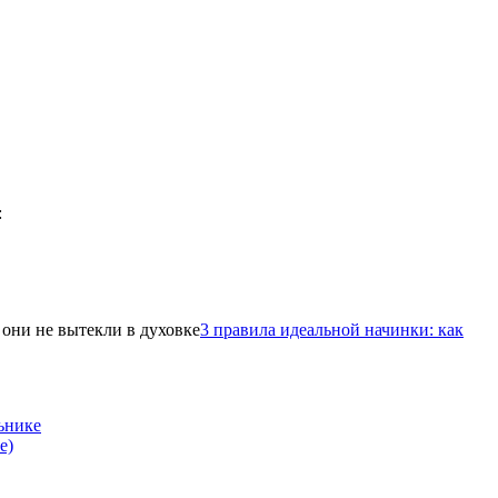
3 правила идеальной начинки: как
ьнике
е)