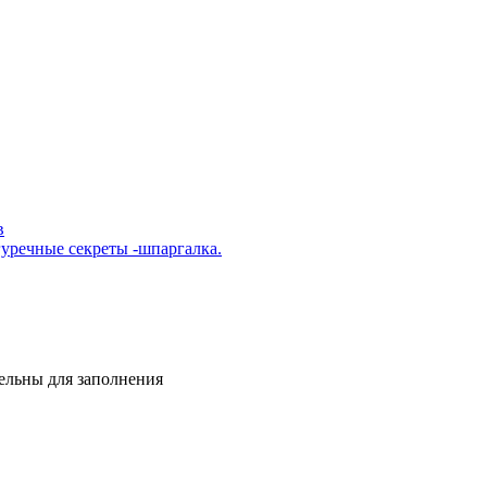
в
уречные секреты -шпаргалка.
тельны для заполнения