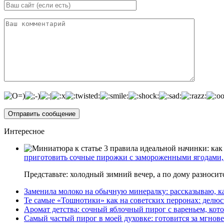
Интересное
приготовить сочные пирожки с замороженными ягодами, 
Представьте: холодный зимний вечер, а по дому разноси
Заменила молоко на обычную минералку: рассказываю, ка
Те самые «Тошнотики» как на советских перронах: делюс
Аромат детства: сочный яблочный пирог с вареньем, кото
Самый частый пирог в моей духовке: готовится за мгнове