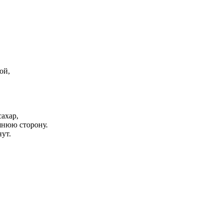
ой,
сахар,
ешнюю сторону.
ут.