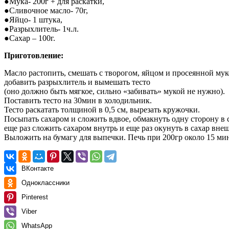
●Мука- 200г + для раскатки,
●Сливочное масло- 70г,
●Яйцо- 1 штука,
●Разрыхлитель- 1ч.л.
●Сахар – 100г.
Приготовление:
Масло растопить, смешать с творогом, яйцом и просеянной мук
добавить разрыхлитель и вымешать тесто
(оно должно быть мягкое, сильно «забивать» мукой не нужно).
Поставить тесто на 30мин в холодильник.
Тесто раскатать толщиной в 0,5 см, вырезать кружочки.
Посыпать сахаром и сложить вдвое, обмакнуть одну сторону в 
еще раз сложить сахаром внутрь и еще раз окунуть в сахар вн
Выложить на бумагу для выпечки. Печь при 200гр около 15 мин
ВКонтакте
Одноклассники
Pinterest
Viber
WhatsApp