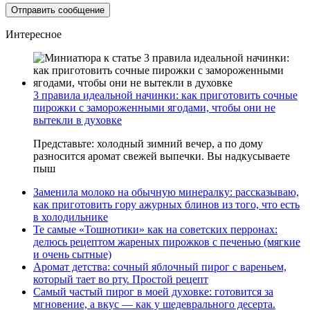
Интересное
3 правила идеальной начинки: как приготовить сочные
пирожки с замороженными ягодами, чтобы они не
вытекли в духовке
Представьте: холодный зимний вечер, а по дому
разносится аромат свежей выпечки. Вы надкусываете
пыш
Заменила молоко на обычную минералку: рассказываю,
как приготовить гору ажурных блинов из того, что есть
в холодильнике
Те самые «Тошнотики» как на советских перронах:
делюсь рецептом жареных пирожков с печенью (мягкие
и очень сытные)
Аромат детства: сочный яблочный пирог с вареньем,
который тает во рту. Простой рецепт
Самый частый пирог в моей духовке: готовится за
мгновение, а вкус — как у шедеврального десерта.