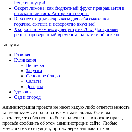
Рецепт внутри!
Секрет лимона: как бюджетный фрукт превращается в
изысканный торт. Авторский рецепт
Вкуснее пиццы: открываем для себя смаженки —
горячие, сытные и невероятно вкусные!
Хворост по маминому рецепту из 70-х. Доступный
рецепт проверенный временем: пальчики оближешь!
загрузка...
Главная
Кулинария
Выпечка
Закуски
Основное блюдо
Салаты
Десерты
Здоровье
Сад и огород
Администрация проекта не несет какую-либо ответственность
за публикуемые пользователями материалы. Если вы
считаете, что обосновано были нарушены авторские права,
просьба сообщить об этом администрации сайта. Любые
конфликтные ситуации, при их неразрешимости в до