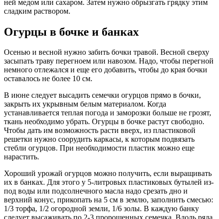
ней медом или сахаром. Затем нужно обрызгать грядку этим
сладким раствором.
Огурцы в бочке и банках
Осенью и весной нужно забить бочки травой. Весной сверху
засыпать траву перегноем или навозом. Надо, чтобы перегной
немного отлежался и еще его добавить, чтобы до края бочки
оставалось не более 10 см.
В июне следует высадить семечки огурцов прямо в бочки,
закрыть их укрывным белым материалом. Когда
устанавливается теплая погода и заморозки больше не грозят,
ткань необходимо убрать. Огурцы в бочке растут свободно.
Чтобы дать им возможность расти вверх, из пластиковой
решетки нужно соорудить каркасы, к которым подвязать
стебли огурцов. При необходимости пластик можно еще
нарастить.
Хороший урожай огурцов можно получить, если выращивать
их в банках. Для этого у 5-литровых пластиковых бутылей из-
под воды или подсолнечного масла надо срезать дно и
верхний конус, прикопать на 5 см в землю, заполнить смесью:
1/3 торфа, 1/2 огородной земли, 1/6 золы. В каждую банку
следует высаживать по 2-3 пророщенных семечка. Вдоль ряда