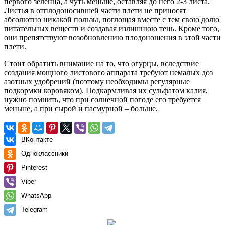
первого зеленца, а чуть меньше, оставляя до него 2-3 листа.
Листья в отплодоносившей части плети не приносят
абсолютно никакой пользы, поглощая вместе с тем свою долю
питательных веществ и создавая излишнюю тень. Кроме того,
они препятствуют возобновлению плодоношения в этой части
плети.
Стоит обратить внимание на то, что огурцы, вследствие
создания мощного листового аппарата требуют немалых доз
азотных удобрений (поэтому необходимы регулярные
подкормки коровяком). Подкармливая их сульфатом калия,
нужно помнить, что при солнечной погоде его требуется
меньше, а при сырой и пасмурной – больше.
ВКонтакте
Одноклассники
Pinterest
Viber
WhatsApp
Telegram