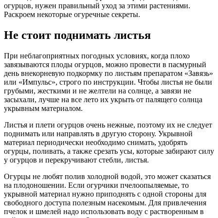
огурцов, нужен правильный уход за этими растениями.
Раскроем некоторые огуречные секреты.
Не стоит поднимать листья
При неблагоприятных погодных условиях, когда плохо
завязываются плоды огурцов, можно провести в пасмурный
день внекорневую подкормку по листьям препаратом «Завязь»
или «Импульс», строго по инструкции. Чтобы листья не были
грубыми, жесткими и не желтели на солнце, а завязи не
засыхали, лучше на все лето их укрыть от палящего солнца
укрывным материалом.
Листья и плети огурцов очень нежные, поэтому их не следует
поднимать или направлять в другую сторону. Укрывной
материал периодически необходимо снимать, удобрять
огурцы, поливать, а также срезать усы, которые забирают силу
у огурцов и перекручивают стебли, листья.
Огурцы не любят полив холодной водой, это может сказаться
на плодоношении. Если огурчики пчелоопыляемые, то
укрывной материал нужно приподнять с одной стороны для
свободного доступа полезным насекомым. Для привлечения
пчелок и шмелей надо использовать воду с растворенным в