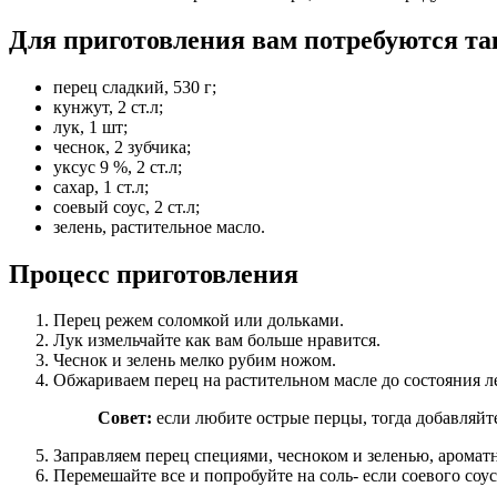
Для приготовления вам потребуются та
перец сладкий, 530 г;
кунжут, 2 ст.л;
лук, 1 шт;
чеснок, 2 зубчика;
уксус 9 %, 2 ст.л;
сахар, 1 ст.л;
соевый соус, 2 ст.л;
зелень, растительное масло.
Процесс приготовления
Перец режем соломкой или дольками.
Лук измельчайте как вам больше нравится.
Чеснок и зелень мелко рубим ножом.
Обжариваем перец на растительном масле до состояния ле
Совет:
если любите острые перцы, тогда добавляйте
Заправляем перец специями, чесноком и зеленью, аромат
Перемешайте все и попробуйте на соль- если соевого соус