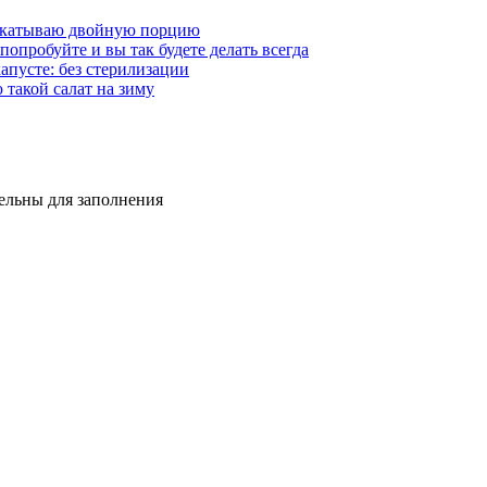
 Закатываю двойную порцию
опробуйте и вы так будете делать всегда
апусте: без стерилизации
такой салат на зиму
тельны для заполнения