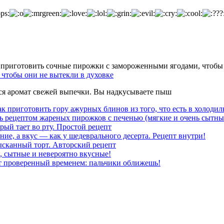
чтобы они не вытекли в духовке
тся аромат свежей выпечки. Вы надкусываете пыш
к приготовить гору ажурных блинов из того, что есть в холодил
ь рецептом жареных пирожков с печенью (мягкие и очень сытны
рый тает во рту. Простой рецепт
ние, а вкус — как у шедеврального десерта. Рецепт внутри!
ысканный торт. Авторский рецепт
, сытные и невероятно вкусные!
т проверенный временем: пальчики оближешь!