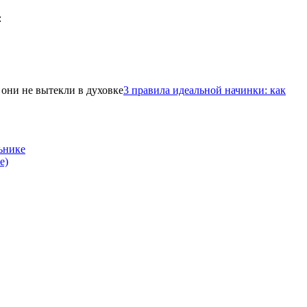
3 правила идеальной начинки: как
ьнике
е)