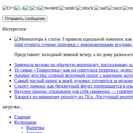
Интересное
приготовить сочные пирожки с замороженными ягодами, 
Представьте: холодный зимний вечер, а по дому разноси
Заменила молоко на обычную минералку: рассказываю, ка
Те самые «Тошнотики» как на советских перронах: делюс
Аромат детства: сочный яблочный пирог с вареньем, кото
Самый частый пирог в моей духовке: готовится за мгнове
Секрет лимона: как бюджетный фрукт превращается в из
Вкуснее пиццы: открываем для себя смаженки — горячие
Хворост по маминому рецепту из 70-х. Доступный рецеп
загрузка...
Главная
Кулинария
Выпечка
Закуски