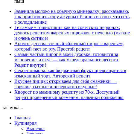
пыш
Заменила молоко на обычную минералку: рассказываю,
как приготовить гору ажурных блинов из того, что есть
в холодильнике
Те самые «Тошнотики» как на советских перронах:
делюсь рецептом жареных пирожков с печенью (мягкие
и очень сытные)
Аромат детства: сочный яблочный пирог с вареньем,
который тает во рту. Простой рецепт
Самый частый пирог в моей духовке: готовится за
мгновение, а вкус — как у шедеврального десерта.
Рецепт внутри!
Секрет лимона: как бюджетный фрукт превращается в
изысканный торт. Авторский рецепт
Вкуснее пиццы: открываем для себя смаженки —
горячие, сытные и невероятно вкусные!
Хворост по маминому рецепту из 70-х. Доступный
рецепт проверенный временем: пальчики оближешь!
загрузка...
Главная
Кулинария
Выпечка
Закуски