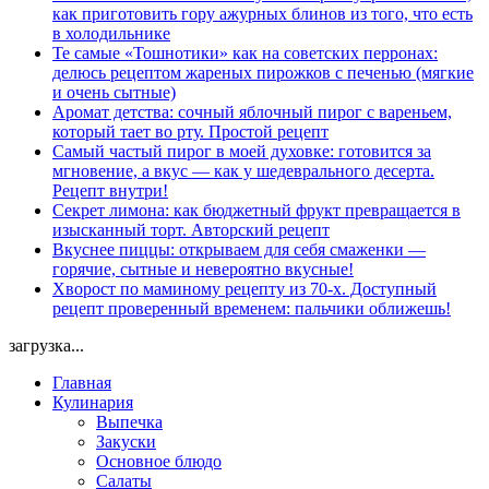
как приготовить гору ажурных блинов из того, что есть
в холодильнике
Те самые «Тошнотики» как на советских перронах:
делюсь рецептом жареных пирожков с печенью (мягкие
и очень сытные)
Аромат детства: сочный яблочный пирог с вареньем,
который тает во рту. Простой рецепт
Самый частый пирог в моей духовке: готовится за
мгновение, а вкус — как у шедеврального десерта.
Рецепт внутри!
Секрет лимона: как бюджетный фрукт превращается в
изысканный торт. Авторский рецепт
Вкуснее пиццы: открываем для себя смаженки —
горячие, сытные и невероятно вкусные!
Хворост по маминому рецепту из 70-х. Доступный
рецепт проверенный временем: пальчики оближешь!
загрузка...
Главная
Кулинария
Выпечка
Закуски
Основное блюдо
Салаты