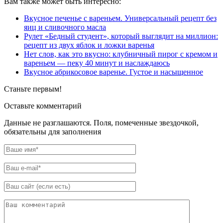
Вам также может быть интересно:
Вкусное печенье с вареньем. Универсальный рецепт без
яиц и сливочного масла
Рулет «Бедный студент», который выглядит на миллион:
рецепт из двух яблок и ложки варенья
Нет слов, как это вкусно: клубничный пирог с кремом и
вареньем — пеку 40 минут и наслаждаюсь
Вкусное абрикосовое варенье. Густое и насыщенное
Станьте первым!
Оставьте комментарий
Данные не разглашаются. Поля, помеченные звездочкой,
обязательны для заполнения