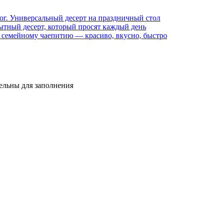
г. Универсальный десерт на праздничный стол
сытный десерт, который просят каждый день
 семейному чаепитию — красиво, вкусно, быстро
тельны для заполнения