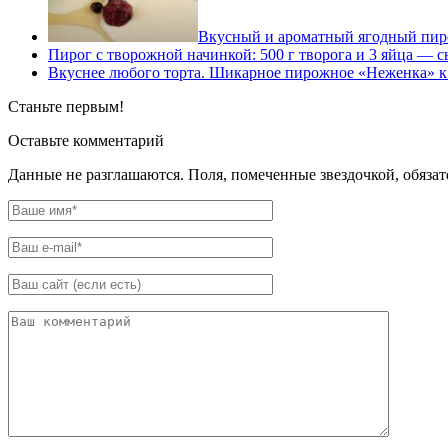
Вкусный и ароматный ягодный пиро
Пирог с творожной начинкой: 500 г творога и 3 яйца — 
Вкуснее любого торта. Шикарное пирожное «Неженка» к
Станьте первым!
Оставьте комментарий
Данные не разглашаются. Поля, помеченные звездочкой, обяза