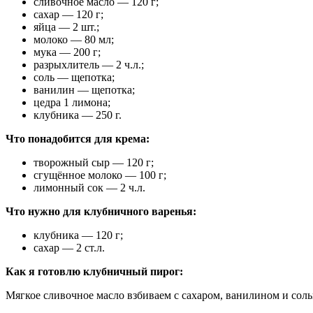
сливочное масло — 120 г;
сахар — 120 г;
яйца — 2 шт.;
молоко — 80 мл;
мука — 200 г;
разрыхлитель — 2 ч.л.;
соль — щепотка;
ванилин — щепотка;
цедра 1 лимона;
клубника — 250 г.
Что понадобится для крема:
творожный сыр — 120 г;
сгущённое молоко — 100 г;
лимонный сок — 2 ч.л.
Что нужно для клубничного варенья:
клубника — 120 г;
сахар — 2 ст.л.
Как я готовлю клубничный пирог:
Мягкое сливочное масло взбиваем с сахаром, ванилином и соль