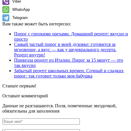
Viber
WhatsApp
Telegram
Вам также может быть интересно:
Пирог с грецкими орехами. Домашний рецепт: вкусно и
просто
Самый частый пирог в моей духовке: готовится за
мгновение, а вкус — как у шедеврального десерта.
Рецепт внутри!
Привезла рецепт из Италии. Пирог за 15 минут — это
так вкусно
Забытый рецепт школьных времен. Сочный и сладких
пирог: так готовит только моя бабушка
Станьте первым!
Оставьте комментарий
Данные не разглашаются. Поля, помеченные звездочкой,
обязательны для заполнения