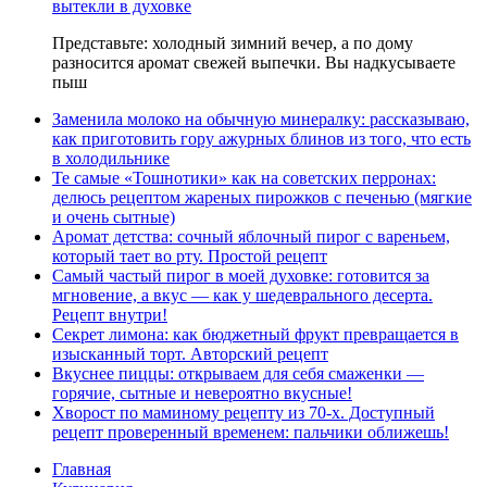
вытекли в духовке
Представьте: холодный зимний вечер, а по дому
разносится аромат свежей выпечки. Вы надкусываете
пыш
Заменила молоко на обычную минералку: рассказываю,
как приготовить гору ажурных блинов из того, что есть
в холодильнике
Те самые «Тошнотики» как на советских перронах:
делюсь рецептом жареных пирожков с печенью (мягкие
и очень сытные)
Аромат детства: сочный яблочный пирог с вареньем,
который тает во рту. Простой рецепт
Самый частый пирог в моей духовке: готовится за
мгновение, а вкус — как у шедеврального десерта.
Рецепт внутри!
Секрет лимона: как бюджетный фрукт превращается в
изысканный торт. Авторский рецепт
Вкуснее пиццы: открываем для себя смаженки —
горячие, сытные и невероятно вкусные!
Хворост по маминому рецепту из 70-х. Доступный
рецепт проверенный временем: пальчики оближешь!
Главная