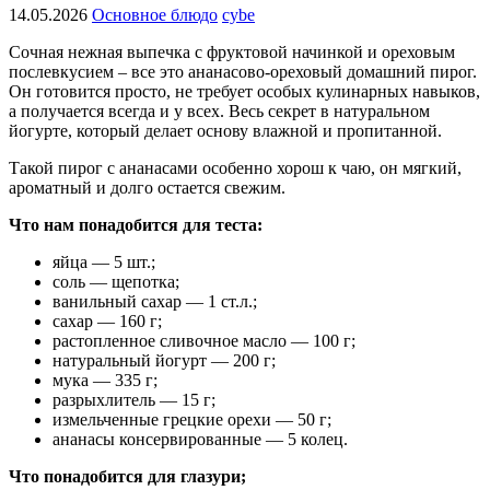
14.05.2026
Основное блюдо
cybe
Сочная нежная выпечка с фруктовой начинкой и ореховым
послевкусием – все это ананасово-ореховый домашний пирог.
Он готовится просто, не требует особых кулинарных навыков,
а получается всегда и у всех. Весь секрет в натуральном
йогурте, который делает основу влажной и пропитанной.
Такой пирог с ананасами особенно хорош к чаю, он мягкий,
ароматный и долго остается свежим.
Что нам понадобится для теста:
яйца — 5 шт.;
соль — щепотка;
ванильный сахар — 1 ст.л.;
сахар — 160 г;
растопленное сливочное масло — 100 г;
натуральный йогурт — 200 г;
мука — 335 г;
разрыхлитель — 15 г;
измельченные грецкие орехи — 50 г;
ананасы консервированные — 5 колец.
Что понадобится для глазури;