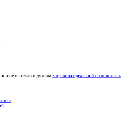
3 правила идеальной начинки: как
ьнике
е)