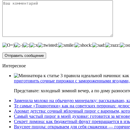
Интересное
приготовить сочные пирожки с замороженными ягодами, 
Представьте: холодный зимний вечер, а по дому разноси
Заменила молоко на обычную минералку: рассказываю, ка
Те самые «Тошнотики» как на советских перронах: делюс
Аромат детства: сочный яблочный пирог с вареньем, кото
Самый частый пирог в моей духовке: готовится за мгнове
Секрет лимона: как бюджетный фрукт превращается в из
Вкуснее пиццы: открываем для себя смаженки — горячие