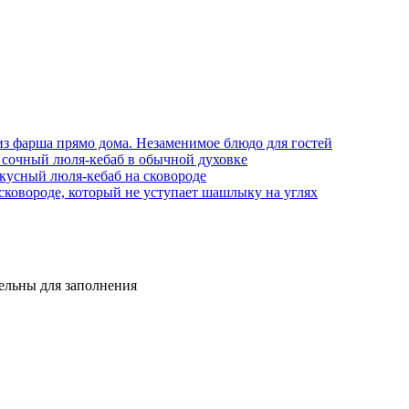
из фарша прямо дома. Незаменимое блюдо для гостей
чь сочный люля-кебаб в обычной духовке
кусный люля-кебаб на сковороде
сковороде, который не уступает шашлыку на углях
тельны для заполнения