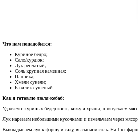
Что нам понадобится:
Куриное бедро;
Сало/курдюк;
Лук репчатый;
Соль крупная каменная;
Паприка;
Хмели сунели;
Базилик сушеный.
Как я готовлю люля-кебаб:
Удаляем с куриных бедер кость, кожу и хрящи, пропускаем мяс
Лук нарезаем небольшими кусочками и измельчаем через мясору
Выкладываем лук к фаршу и салу, высыпаем соль. На 1 кг фарша