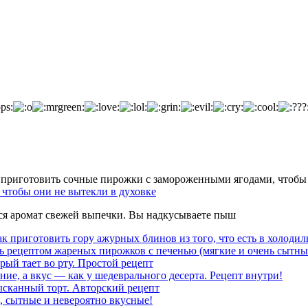
чтобы они не вытекли в духовке
тся аромат свежей выпечки. Вы надкусываете пыш
к приготовить гору ажурных блинов из того, что есть в холодил
ь рецептом жареных пирожков с печенью (мягкие и очень сытны
рый тает во рту. Простой рецепт
ние, а вкус — как у шедеврального десерта. Рецепт внутри!
ысканный торт. Авторский рецепт
, сытные и невероятно вкусные!