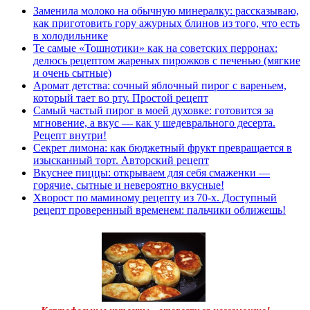
Заменила молоко на обычную минералку: рассказываю,
как приготовить гору ажурных блинов из того, что есть
в холодильнике
Те самые «Тошнотики» как на советских перронах:
делюсь рецептом жареных пирожков с печенью (мягкие
и очень сытные)
Аромат детства: сочный яблочный пирог с вареньем,
который тает во рту. Простой рецепт
Самый частый пирог в моей духовке: готовится за
мгновение, а вкус — как у шедеврального десерта.
Рецепт внутри!
Секрет лимона: как бюджетный фрукт превращается в
изысканный торт. Авторский рецепт
Вкуснее пиццы: открываем для себя смаженки —
горячие, сытные и невероятно вкусные!
Хворост по маминому рецепту из 70-х. Доступный
рецепт проверенный временем: пальчики оближешь!